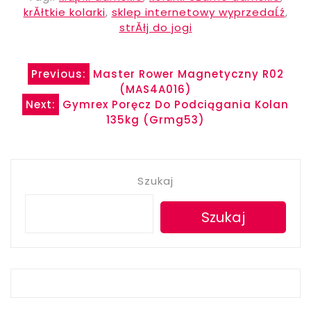
krĂłtkie kolarki
,
sklep internetowy wyprzedaĹź
,
strĂłj do jogi
Nawigacja
Previous:
Master Rower Magnetyczny R02
(MAS4A016)
wpisu
Next:
Gymrex Poręcz Do Podciągania Kolan
135kg (Grmg53)
Szukaj
Szukaj