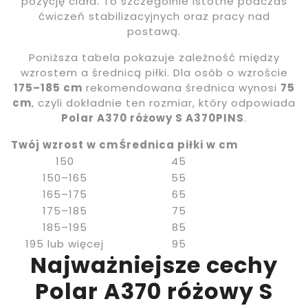
pozycję ciała. To szczególnie istotne podczas
ćwiczeń stabilizacyjnych oraz pracy nad
postawą.
Poniższa tabela pokazuje zależność między
wzrostem a średnicą piłki. Dla osób o wzroście
175–185 cm
rekomendowana średnica wynosi
75
cm
, czyli dokładnie ten rozmiar, który odpowiada
Polar A370 różowy S A370PINS
.
Twój wzrost w cm
Średnica piłki w cm
150
45
150–165
55
165–175
65
175–185
75
185–195
85
195 lub więcej
95
Najważniejsze cechy
Polar A370 różowy S