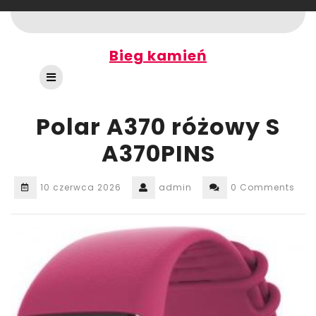
Skip
to
content
Bieg kamień
Open
Button
Polar A370 różowy S
A370PINS
10 czerwca 2026
admin
0 Comments