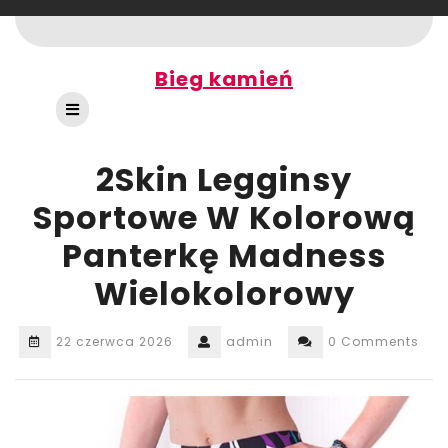
Skip
to
content
Bieg kamień
Open
Button
2Skin Legginsy
Sportowe W Kolorową
Panterkę Madness
Wielokolorowy
22 czerwca 2026
admin
0 Comments