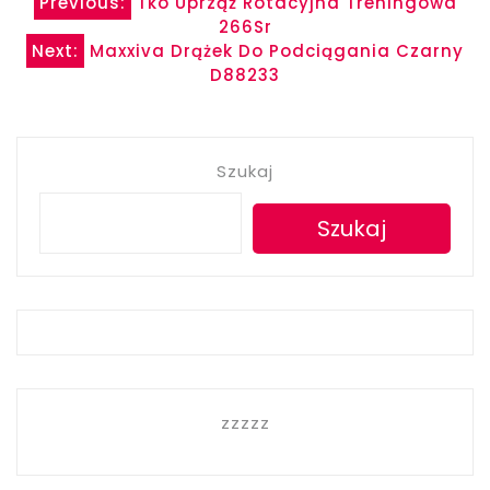
Nawigacja
Previous:
Tko Uprząż Rotacyjna Treningowa
266Sr
wpisu
Next:
Maxxiva Drążek Do Podciągania Czarny
D88233
Szukaj
Szukaj
zzzzz