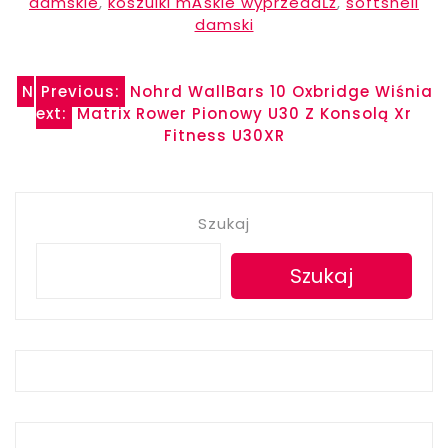
damskie
,
koszulki mÄskie wyprzedaĹź
,
softshell
damski
Nawigacja
N
Previous:
Nohrd WallBars 10 Oxbridge Wiśnia
ext:
Matrix Rower Pionowy U30 Z Konsolą Xr
wpisu
Fitness U30XR
Szukaj
Szukaj