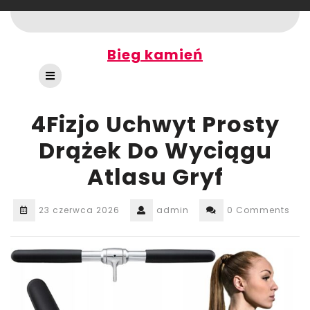
Skip
to
content
Bieg kamień
Open
Button
4Fizjo Uchwyt Prosty
Drążek Do Wyciągu
Atlasu Gryf
23 czerwca 2026
admin
0 Comments