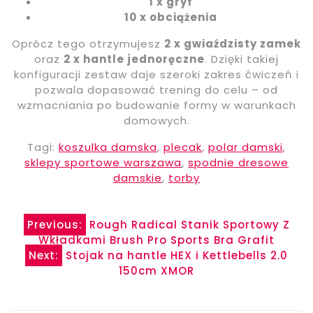
1 x gryf
10 x obciążenia
Oprócz tego otrzymujesz
2 x gwiaździsty zamek
oraz
2 x hantle jednoręczne
. Dzięki takiej
konfiguracji zestaw daje szeroki zakres ćwiczeń i
pozwala dopasować trening do celu – od
wzmacniania po budowanie formy w warunkach
domowych.
Tagi:
koszulka damska
,
plecak
,
polar damski
,
sklepy sportowe warszawa
,
spodnie dresowe
damskie
,
torby
Nawigacja
Previous:
Rough Radical Stanik Sportowy Z
Wkładkami Brush Pro Sports Bra Grafit
wpisu
Next:
Stojak na hantle HEX i Kettlebells 2.0
150cm XMOR