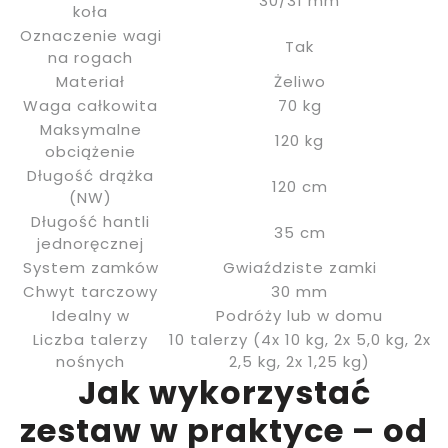
30/31 mm
koła
Oznaczenie wagi
Tak
na rogach
Materiał
Żeliwo
Waga całkowita
70 kg
Maksymalne
120 kg
obciążenie
Długość drążka
120 cm
(NW)
Długość hantli
35 cm
jednoręcznej
System zamków
Gwiaździste zamki
Chwyt tarczowy
30 mm
Idealny w
Podróży lub w domu
Liczba talerzy
10 talerzy (4x 10 kg, 2x 5,0 kg, 2x
nośnych
2,5 kg, 2x 1,25 kg)
Jak wykorzystać
zestaw w praktyce – od