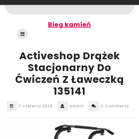
Skip
to
content
Bieg kamień
Open
Button
Activeshop Drążek
Stacjonarny Do
Ćwiczeń Z Ławeczką
135141
11 czerwca 2026
admin
0 Comments