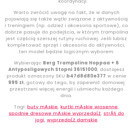
koordynacji
Warto zwrócić uwagę na fakt, że w danych
pojawiają się także wątki związane z aktywnością
i treningiem (np. odzież i akcesoria sportowe), co
dobrze pasuje do podejścia, w którym trampolina
jest częścią szerszej rutyny ruchowej. Jeśli lubisz
kompletować sprzęt i akcesoria do aktywności,
ten model będzie logicznym wyborem.
Wybierając
Berg Trampolina Hoppaa + 6
Antyposligowych Stopni 36151000
, dostajesz
produkt oznaczony SKU
b47d8d80e377
w cenie
995 zł
, gotowy do tego, by zapewnić domowej
przestrzeni więcej energii i uśmiechu każdego
dnia.
Tagi:
buty mÄskie
,
kurtki mÄskie wiosenne
,
spodnie dresowe mÄskie wyprzedaĹź
,
strĂłj do
jogi
,
wyprzedaĹź damskie