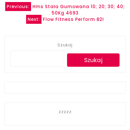
Nawigacja
Previous:
Hms Stała Gumowana 10; 20; 30; 40;
50Kg 4693
wpisu
Next:
Flow Fitness Perform B2I
Szukaj
Szukaj
zzzzz