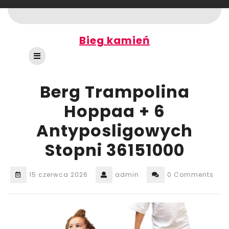
Skip
to
content
Bieg kamień
Open
Button
Berg Trampolina
Hoppaa + 6
Antyposligowych
Stopni 36151000
15 czerwca 2026
admin
0 Comments