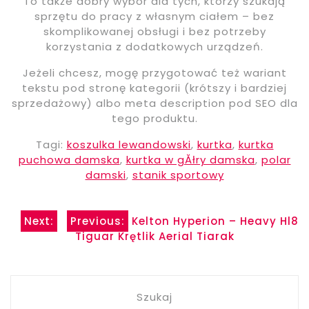
To także dobry wybór dla tych, którzy szukają
sprzętu do pracy z własnym ciałem – bez
skomplikowanej obsługi i bez potrzeby
korzystania z dodatkowych urządzeń.
Jeżeli chcesz, mogę przygotować też wariant
tekstu pod stronę kategorii (krótszy i bardziej
sprzedażowy) albo meta description pod SEO dla
tego produktu.
Tagi:
koszulka lewandowski
,
kurtka
,
kurtka
puchowa damska
,
kurtka w gĂłry damska
,
polar
damski
,
stanik sportowy
Nawigacja
Next:
Previous:
Kelton Hyperion – Heavy Hl8
Tiguar Krętlik Aerial Tiarak
wpisu
Szukaj