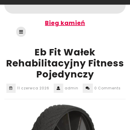
Skip
to
content
Bieg kamień
Open
Button
Eb Fit Wałek
Rehabilitacyjny Fitness
Pojedynczy
11 czerwca 2026
admin
0 Comments