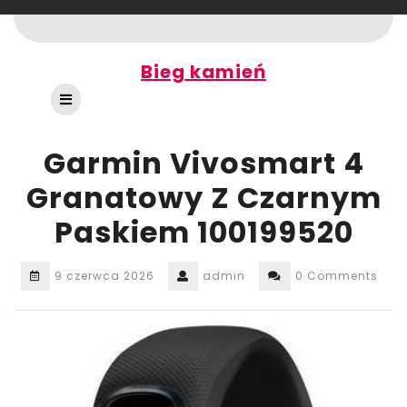
Skip
to
content
Bieg kamień
Open
Button
Garmin Vivosmart 4
Granatowy Z Czarnym
Paskiem 100199520
9 czerwca 2026
admin
0 Comments