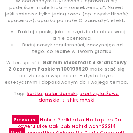
W codziennym użytkowaniu sprawdza się
podejście „małe kroki – konsekwencja”. Nawet
jeśli zmienisz tylko jedną rzecz (np. częstotliwość
spacerów), opaska pomoże Ci zauważyć efekt.
Traktuj opaskę jako narzędzie do obserwacji,
a nie oceniania.
Buduj nawyk regularności, zaczynając od
tego, co realne w Twoim grafiku.
W ten sposób
Garmin Vivosmart 4 Granatowy
Z Czarnym Paskiem 100199520
może stać się
codziennym wsparciem – dyskretnym,
estetycznym i dopasowanym do Twojego tempa.
Tagi:
kurtka
,
polar damski
,
szorty plaĹźowe
damskie
,
t-shirt mÄski
Nawigacja
Previous:
Nohrd Podkładka Na Laptop Do
Roweru Bike Oak Dąb Nohrd Acnh22214
Next:
Insportline Osłona Na Gryfy Camoroll