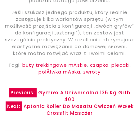
podczas każdego powtórzenia.
Jeśli szukasz jednego produktu, który realnie
zastępuje kilka wariantów sprzętu (w tym
możliwość przejścia z konfiguracji „dwóch gryfów”
do konfiguracji „sztangi”), ten zestaw jest
szczególnie praktyczny. W rezultacie otrzymujesz
elastyczne rozwiązanie do domowej siłowni,
które można rozwijać wraz z Twoimi celami.
Tagi:
buty trekkingowe mÄskie
,
czapka
,
plecaki
,
polĂłwka mÄska
,
zwroty
Nawigacja
Previous:
Gymrex A Uniwersalna 135 Kg Grfb
400
wpisu
Next:
Aptonia Roller Do Masażu Ćwiczeń Wałek
Crossfit Masażer