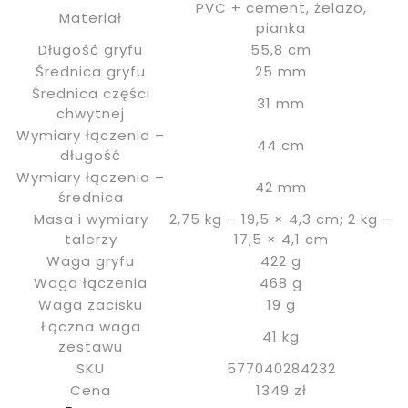
PVC + cement, żelazo,
Materiał
pianka
Długość gryfu
55,8 cm
Średnica gryfu
25 mm
Średnica części
31 mm
chwytnej
Wymiary łączenia –
44 cm
długość
Wymiary łączenia –
42 mm
średnica
Masa i wymiary
2,75 kg – 19,5 × 4,3 cm; 2 kg –
talerzy
17,5 × 4,1 cm
Waga gryfu
422 g
Waga łączenia
468 g
Waga zacisku
19 g
Łączna waga
41 kg
zestawu
SKU
577040284232
Cena
1349 zł