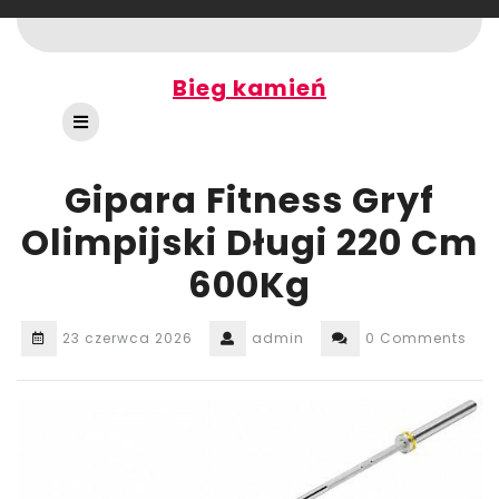
Skip
to
content
Bieg kamień
Open
Button
Gipara Fitness Gryf
Olimpijski Długi 220 Cm
600Kg
23 czerwca 2026
admin
0 Comments