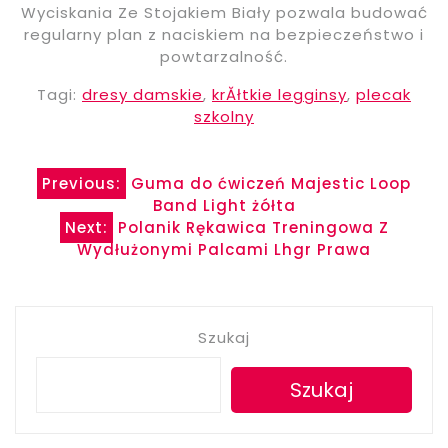
Wyciskania Ze Stojakiem Biały pozwala budować
regularny plan z naciskiem na bezpieczeństwo i
powtarzalność.
Tagi:
dresy damskie
,
krĂłtkie legginsy
,
plecak
szkolny
Nawigacja
Previous:
Guma do ćwiczeń Majestic Loop
Band Light żółta
wpisu
Next:
Polanik Rękawica Treningowa Z
Wydłużonymi Palcami Lhgr Prawa
Szukaj
Szukaj