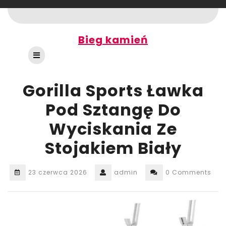
Skip
to
content
Bieg kamień
Open
Button
Gorilla Sports Ławka
Pod Sztangę Do
Wyciskania Ze
Stojakiem Biały
23 czerwca 2026
admin
0 Comments