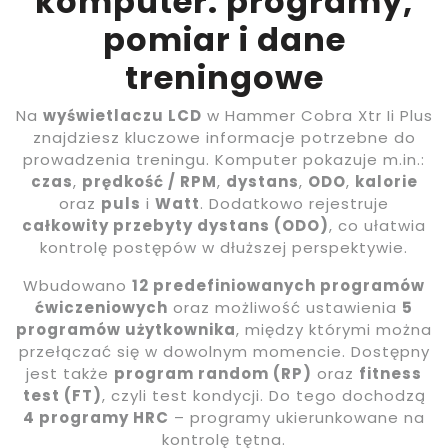
komputer: programy,
pomiar i dane
treningowe
Na
wyświetlaczu LCD
w Hammer Cobra Xtr Ii Plus
znajdziesz kluczowe informacje potrzebne do
prowadzenia treningu. Komputer pokazuje m.in.:
czas
,
prędkość / RPM
,
dystans
,
ODO
,
kalorie
oraz
puls
i
Watt
. Dodatkowo rejestruje
całkowity przebyty dystans (ODO)
, co ułatwia
kontrolę postępów w dłuższej perspektywie.
Wbudowano
12 predefiniowanych programów
ćwiczeniowych
oraz możliwość ustawienia
5
programów użytkownika
, między którymi można
przełączać się w dowolnym momencie. Dostępny
jest także
program random (RP)
oraz
fitness
test (FT)
, czyli test kondycji. Do tego dochodzą
4 programy HRC
– programy ukierunkowane na
kontrolę tętna.