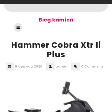
Skip
to
content
Bieg kamień
Open
Button
Hammer Cobra Xtr Ii
Plus
9 czerwca 2026
admin
0 Comments