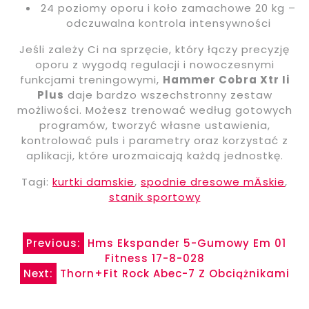
24 poziomy oporu i koło zamachowe 20 kg –
odczuwalna kontrola intensywności
Jeśli zależy Ci na sprzęcie, który łączy precyzję
oporu z wygodą regulacji i nowoczesnymi
funkcjami treningowymi,
Hammer Cobra Xtr Ii
Plus
daje bardzo wszechstronny zestaw
możliwości. Możesz trenować według gotowych
programów, tworzyć własne ustawienia,
kontrolować puls i parametry oraz korzystać z
aplikacji, które urozmaicają każdą jednostkę.
Tagi:
kurtki damskie
,
spodnie dresowe mÄskie
,
stanik sportowy
Nawigacja
Previous:
Hms Ekspander 5-Gumowy Em 01
Fitness 17-8-028
wpisu
Next:
Thorn+Fit Rock Abec-7 Z Obciążnikami