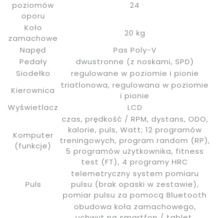
poziomów
24
oporu
Koło
20 kg
zamachowe
Napęd
Pas Poly-V
Pedały
dwustronne (z noskami, SPD)
Siodełko
regulowane w poziomie i pionie
triatlonowa, regulowana w poziomie
Kierownica
i pionie
Wyświetlacz
LCD
czas, prędkość / RPM, dystans, ODO,
kalorie, puls, Watt; 12 programów
Komputer
treningowych, program random (RP),
(funkcje)
5 programów użytkownika, fitness
test (FT), 4 programy HRC
telemetryczny system pomiaru
Puls
pulsu (brak opaski w zestawie),
pomiar pulsu za pomocą Bluetooth
obudowa koła zamachowego,
uchwyt na smartfon / tablet,