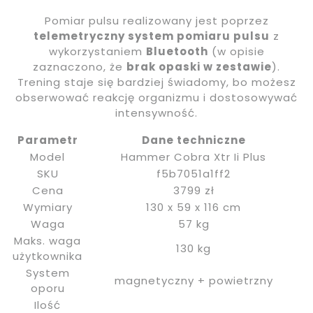
Pomiar pulsu realizowany jest poprzez
telemetryczny system pomiaru pulsu
z
wykorzystaniem
Bluetooth
(w opisie
zaznaczono, że
brak opaski w zestawie
).
Trening staje się bardziej świadomy, bo możesz
obserwować reakcję organizmu i dostosowywać
intensywność.
Parametr
Dane techniczne
Model
Hammer Cobra Xtr Ii Plus
SKU
f5b7051a1ff2
Cena
3799 zł
Wymiary
130 x 59 x 116 cm
Waga
57 kg
Maks. waga
130 kg
użytkownika
System
magnetyczny + powietrzny
oporu
Ilość