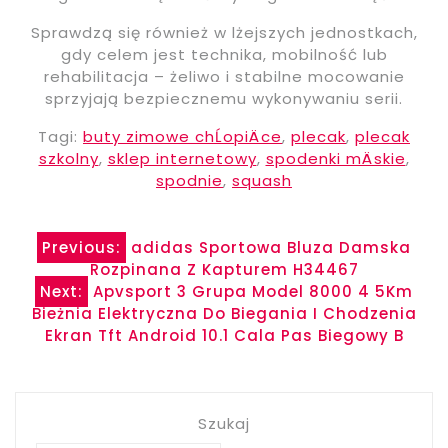
Sprawdzą się również w lżejszych jednostkach,
gdy celem jest technika, mobilność lub
rehabilitacja – żeliwo i stabilne mocowanie
sprzyjają bezpiecznemu wykonywaniu serii.
Tagi:
buty zimowe chĹopiÄce
,
plecak
,
plecak
szkolny
,
sklep internetowy
,
spodenki mÄskie
,
spodnie
,
squash
Nawigacja
Previous:
adidas Sportowa Bluza Damska
Rozpinana Z Kapturem H34467
wpisu
Next:
Apvsport 3 Grupa Model 8000 4 5Km
Bieżnia Elektryczna Do Biegania I Chodzenia
Ekran Tft Android 10.1 Cala Pas Biegowy B
Szukaj