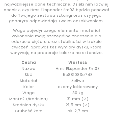
najważniejsze dane techniczne. Dzięki nim łatwiej
ocenisz, czy Hms Ekspander Em03 będzie pasował
do Twojego zestawu sztangi oraz czy jego
gabaryty odpowiadają Twoim oczekiwaniom.
Waga pojedynczego elementu i materiał
wykonania mają szczególne znaczenie dla
odczucia ciężaru oraz stabilności w trakcie
ćwiczeń. Sprawdź też wymiary dysku, które
wpływają na proporcje talerza na sztandze.
Cecha
Wartość
Nazwa
Hms Ekspander Em03
SKU
5c881083e748
Materiał
żeliwo
Kolor
czarny lakierowany
Waga
30 kg
Montaż (średnica)
31 mm (Ø)
Średnica dysku
21,5 cm (Ø)
Grubość koła
ok. 2,7 cm