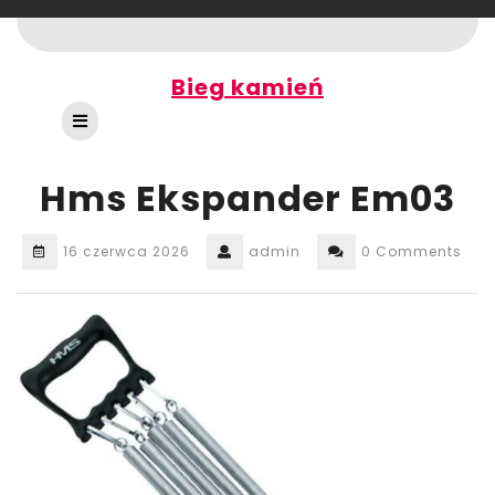
Skip
to
content
Bieg kamień
Open
Button
Hms Ekspander Em03
16 czerwca 2026
admin
0 Comments