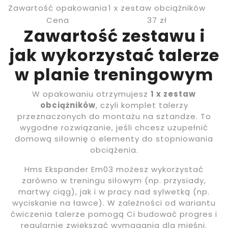
Zawartość opakowania
1 x zestaw obciążników
Cena
37 zł
Zawartość zestawu i
jak wykorzystać talerze
w planie treningowym
W opakowaniu otrzymujesz
1 x zestaw
obciążników
, czyli komplet talerzy
przeznaczonych do montażu na sztandze. To
wygodne rozwiązanie, jeśli chcesz uzupełnić
domową siłownię o elementy do stopniowania
obciążenia.
Hms Ekspander Em03 możesz wykorzystać
zarówno w treningu siłowym (np. przysiady,
martwy ciąg), jak i w pracy nad sylwetką (np.
wyciskanie na ławce). W zależności od wariantu
ćwiczenia talerze pomogą Ci budować progres i
regularnie zwiększać wymagania dla mięśni.