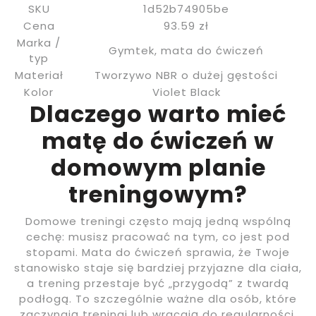
SKU
1d52b74905be
Cena
93.59 zł
Marka /
Gymtek, mata do ćwiczeń
typ
Materiał
Tworzywo NBR o dużej gęstości
Kolor
Violet Black
Dlaczego warto mieć
matę do ćwiczeń w
domowym planie
treningowym?
Domowe treningi często mają jedną wspólną
cechę: musisz pracować na tym, co jest pod
stopami. Mata do ćwiczeń sprawia, że Twoje
stanowisko staje się bardziej przyjazne dla ciała,
a trening przestaje być „przygodą” z twardą
podłogą. To szczególnie ważne dla osób, które
zaczynają treningi lub wracają do regularności.