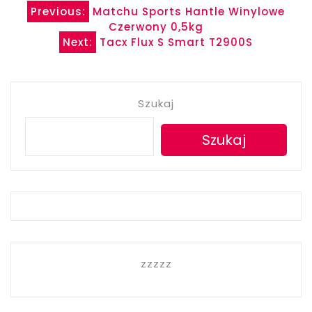
Nawigacja
Previous:
Matchu Sports Hantle Winylowe
Czerwony 0,5kg
wpisu
Next:
Tacx Flux S Smart T2900S
Szukaj
Szukaj
zzzzz