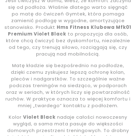
Jeśli ćwiczysz w domu, wiesz, że komfort zaczyna
się od podłoża. Właśnie dlatego warto sięgnąć
po matę do ćwiczeń Gymtek, która pomaga
zamienić podłogę w wygodne, amortyzujące
stanowisko. Produkt
Hms Fitness Klubowa Mfk01
Premium Violet Black
to propozycja dla osób,
które chcą ćwiczyć bez dyskomfortu, niezależnie
od tego, czy trenują siłowo, rozciągają się, czy
pracują nad mobilnością.
Matę kładzie się bezpośrednio na podłodze,
dzięki czemu zyskujesz lepszą ochronę kolan,
pleców i nadgarstków. To szczególnie ważne
podczas treningów na siedząco, w podporach
oraz w seriach, w których liczy się powtarzalność
ruchów. W praktyce oznacza to więcej komfortu i
mniej „twardego” kontaktu z podłożem.
Kolor
Violet Black
nadaje całości nowoczesny
wygląd, a sama mata pasuje do większości
domowych przestrzeni treningowych. To drobny