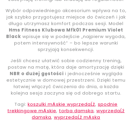
Wybór odpowiedniego akcesorium wpływa na to,
jak szybko przygotujesz miejsce do ćwiczeń i jak
długo utrzymasz komfort podczas sesji. Model
Hms Fitness Klubowa Mfk01 Premium Violet
Black
wpisuje się w podejście „najpierw wygoda,
potem intensywność” – bo lepsze warunki
sprzyjają konsekwencji.
Jeśli chcesz ułatwić sobie codzienny trening,
postaw na matę, która daje amortyzację dzięki
NBR o dużej gęstości
i jednocześnie wygląda
estetycznie w domowej przestrzeni. Dzięki temu
łatwiej włączyć ćwiczenia do dnia, a każda
kolejna sesja zaczyna się od dobrego startu.
Tagi:
koszulki mÄskie wyprzedaĹź
,
spodnie
trekkingowe mÄskie
,
torba damska
,
wyprzedaĹź
damska
,
wyprzedaĹź mÄska