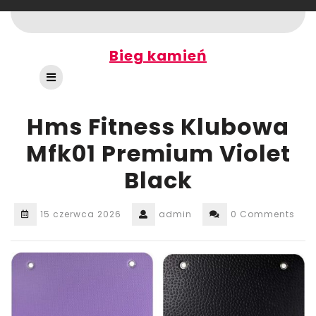
Skip
to
content
Bieg kamień
Open
Button
Hms Fitness Klubowa
Mfk01 Premium Violet
Black
15 czerwca 2026
admin
0 Comments