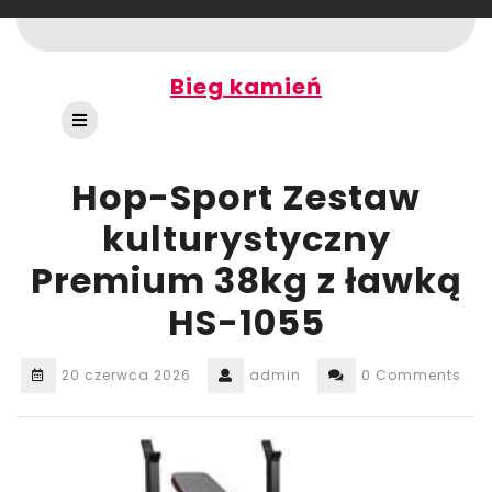
Skip
to
content
Bieg kamień
Open
Button
Hop-Sport Zestaw
kulturystyczny
Premium 38kg z ławką
HS-1055
20 czerwca 2026
admin
0 Comments