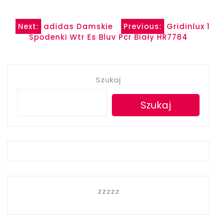
Nawigacja
Next:
adidas Damskie
Previous:
Gridinlux 1
Spodenki Wtr Es Bluv Pcr Biały HR7784
wpisu
Szukaj
Szukaj
zzzzz