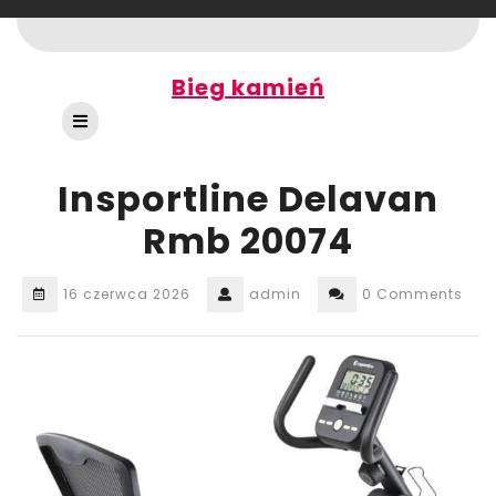
Skip
to
content
Bieg kamień
Open
Button
Insportline Delavan
Rmb 20074
16 czerwca 2026
admin
0 Comments