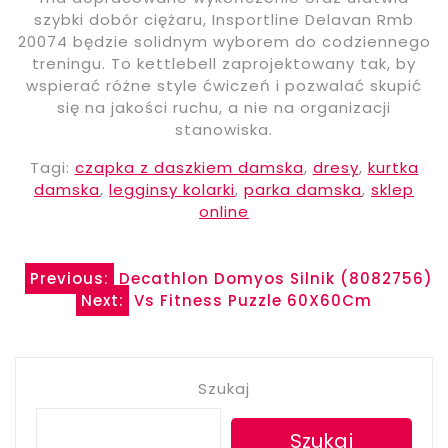
szybki dobór ciężaru, Insportline Delavan Rmb
20074 będzie solidnym wyborem do codziennego
treningu. To kettlebell zaprojektowany tak, by
wspierać różne style ćwiczeń i pozwalać skupić
się na jakości ruchu, a nie na organizacji
stanowiska.
Tagi:
czapka z daszkiem damska
,
dresy
,
kurtka
damska
,
legginsy kolarki
,
parka damska
,
sklep
online
Nawigacja
Previous:
Decathlon Domyos Silnik (8082756)
Next:
Vs Fitness Puzzle 60X60Cm
wpisu
Szukaj
Szukaj