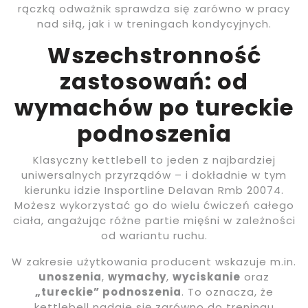
rączką odważnik sprawdza się zarówno w pracy
nad siłą, jak i w treningach kondycyjnych.
Wszechstronność
zastosowań: od
wymachów po tureckie
podnoszenia
Klasyczny kettlebell to jeden z najbardziej
uniwersalnych przyrządów – i dokładnie w tym
kierunku idzie Insportline Delavan Rmb 20074.
Możesz wykorzystać go do wielu ćwiczeń całego
ciała, angażując różne partie mięśni w zależności
od wariantu ruchu.
W zakresie użytkowania producent wskazuje m.in.
unoszenia
,
wymachy
,
wyciskanie
oraz
„tureckie” podnoszenia
. To oznacza, że
kettlebell nadaje się zarówno do treningu