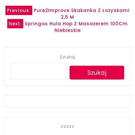
Nawigacja
Previous:
Pure2Improve Skakanka Z Łożyskami
2,5 M
wpisu
Next:
Springos Hula Hop Z Masażerem 100Cm
Niebieskie
Szukaj
Szukaj
zzzzz