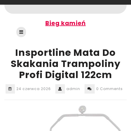
Skip
to
content
Bieg kamień
Open
Button
Insportline Mata Do
Skakania Trampoliny
Profi Digital 122cm
24 czerwca 2026
admin
0 Comments