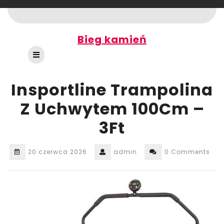
Skip
to
content
Bieg kamień
Open
Button
Insportline Trampolina
Z Uchwytem 100Cm –
3Ft
20 czerwca 2026
admin
0 Comments