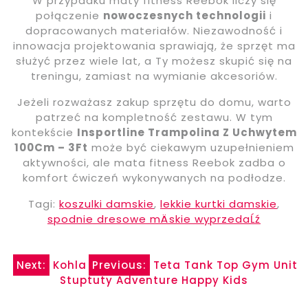
W przypadku maty fitness Reebok liczy się
połączenie
nowoczesnych technologii
i
dopracowanych materiałów. Niezawodność i
innowacja projektowania sprawiają, że sprzęt ma
służyć przez wiele lat, a Ty możesz skupić się na
treningu, zamiast na wymianie akcesoriów.
Jeżeli rozważasz zakup sprzętu do domu, warto
patrzeć na kompletność zestawu. W tym
kontekście
Insportline Trampolina Z Uchwytem
100Cm – 3Ft
może być ciekawym uzupełnieniem
aktywności, ale mata fitness Reebok zadba o
komfort ćwiczeń wykonywanych na podłodze.
Tagi:
koszulki damskie
,
lekkie kurtki damskie
,
spodnie dresowe mÄskie wyprzedaĹź
Nawigacja
Next:
Kohla
Previous:
Teta Tank Top Gym Unit
Stuptuty Adventure Happy Kids
wpisu