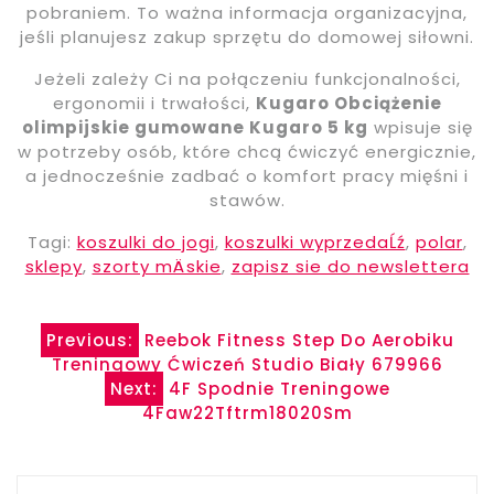
pobraniem. To ważna informacja organizacyjna,
jeśli planujesz zakup sprzętu do domowej siłowni.
Jeżeli zależy Ci na połączeniu funkcjonalności,
ergonomii i trwałości,
Kugaro Obciążenie
olimpijskie gumowane Kugaro 5 kg
wpisuje się
w potrzeby osób, które chcą ćwiczyć energicznie,
a jednocześnie zadbać o komfort pracy mięśni i
stawów.
Tagi:
koszulki do jogi
,
koszulki wyprzedaĹź
,
polar
,
sklepy
,
szorty mÄskie
,
zapisz sie do newslettera
Nawigacja
Previous:
Reebok Fitness Step Do Aerobiku
Treningowy Ćwiczeń Studio Biały 679966
wpisu
Next:
4F Spodnie Treningowe
4Faw22Tftrm18020Sm