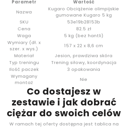
Parametr
Wartość
Kugaro Obciążenie olimpijskie
Nazwa
gumowane Kugaro 5 kg
SKU
53e19b28153b
Cena
82.5 zł
Waga
5 kg (bez hantli)
Wymiary (dł. x
157 x 22 x 8,6 cm
szer. x wys.)
Materiał
Jesion, prawdziwa skóra
Typ treningu
Trening siłowy, koordynacja
Ilość paczek
3 opakowania
Wymagany
Nie
montaż
Co dostajesz w
zestawie i jak dobrać
ciężar do swoich celów
W ramach tej oferty dostępna jest tablica na