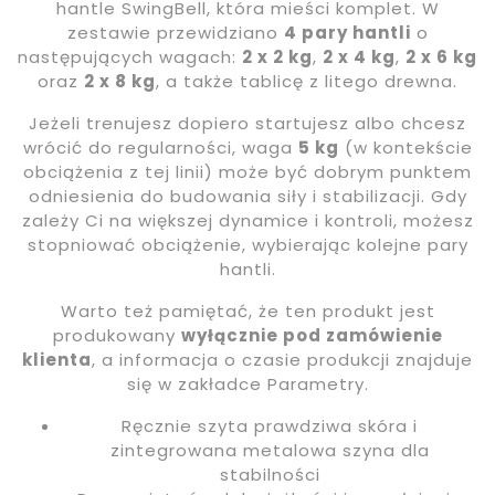
hantle SwingBell, która mieści komplet. W
zestawie przewidziano
4 pary hantli
o
następujących wagach:
2 x 2 kg
,
2 x 4 kg
,
2 x 6 kg
oraz
2 x 8 kg
, a także tablicę z litego drewna.
Jeżeli trenujesz dopiero startujesz albo chcesz
wrócić do regularności, waga
5 kg
(w kontekście
obciążenia z tej linii) może być dobrym punktem
odniesienia do budowania siły i stabilizacji. Gdy
zależy Ci na większej dynamice i kontroli, możesz
stopniować obciążenie, wybierając kolejne pary
hantli.
Warto też pamiętać, że ten produkt jest
produkowany
wyłącznie pod zamówienie
klienta
, a informacja o czasie produkcji znajduje
się w zakładce Parametry.
Ręcznie szyta prawdziwa skóra i
zintegrowana metalowa szyna dla
stabilności