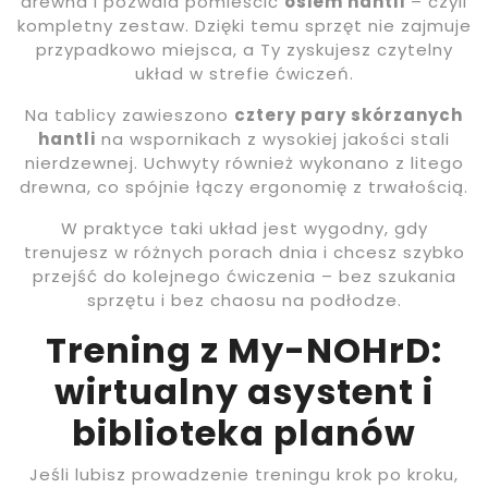
drewna i pozwala pomieścić
osiem hantli
– czyli
kompletny zestaw. Dzięki temu sprzęt nie zajmuje
przypadkowo miejsca, a Ty zyskujesz czytelny
układ w strefie ćwiczeń.
Na tablicy zawieszono
cztery pary skórzanych
hantli
na wspornikach z wysokiej jakości stali
nierdzewnej. Uchwyty również wykonano z litego
drewna, co spójnie łączy ergonomię z trwałością.
W praktyce taki układ jest wygodny, gdy
trenujesz w różnych porach dnia i chcesz szybko
przejść do kolejnego ćwiczenia – bez szukania
sprzętu i bez chaosu na podłodze.
Trening z My-NOHrD:
wirtualny asystent i
biblioteka planów
Jeśli lubisz prowadzenie treningu krok po kroku,