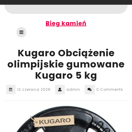
Skip
to
content
Bieg kamień
Open
Button
Kugaro Obciążenie
olimpijskie gumowane
Kugaro 5 kg
12 czerwca 2026
admin
0 Comments