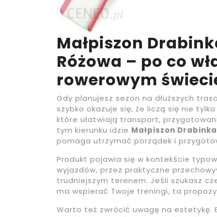
Małpiszon Drabink
Różowa – po co wł
rowerowym świeci
Gdy planujesz sezon na dłuższych tras
szybko okazuje się, że liczą się nie tyl
które ułatwiają transport, przygotowan
tym kierunku idzie
Małpiszon Drabink
pomaga utrzymać porządek i przygotow
Produkt pojawia się w kontekście typ
wyjazdów, przez praktyczne przechowyw
trudniejszym terenem. Jeśli szukasz cz
ma wspierać Twoje treningi, ta propoz
Warto też zwrócić uwagę na estetykę. 