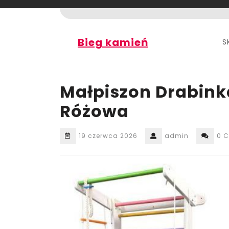
Skip
to
content
Bieg kamień
S
Małpiszon Drabink
Różowa
19 czerwca 2026
admin
0 