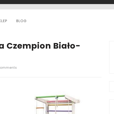
KLEP
BLOG
a Czempion Biało-
Comments