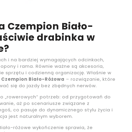
a Czempion Biało-
aściwie drabinka w
e?
ach i na bardziej wymagających odcinkach,
ko opony i rama. Równie ważne są akcesoria,
ie sprzętu i codzienną organizację. Właśnie w
a Czempion Biało-Różowa
– rozwiązanie, które
ać się do jazdy bez zbędnych nerwów.
owo „rowerowych” potrzeb: od przygotowań do
anie, aż po scenariusze związane z
egoś, co pasuje do dynamicznego stylu życia i
ycja jest naturalnym wyborem.
Biało-różowe wykończenie sprawia, że