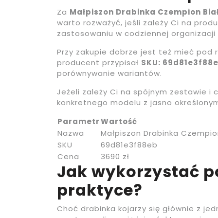
Za
Małpiszon Drabinka Czempion Bi
warto rozważyć, jeśli zależy Ci na pro
zastosowaniu w codziennej organizacji 
Przy zakupie dobrze jest też mieć pod 
producent przypisał
SKU: 69d81e3f88
porównywanie wariantów.
Jeżeli zależy Ci na spójnym zestawie 
konkretnego modelu z jasno określony
Parametr
Wartość
Nazwa
Małpiszon Drabinka Czempio
SKU
69d81e3f88eb
Cena
3690 zł
Jak wykorzystać po
praktyce?
Choć drabinka kojarzy się głównie z j