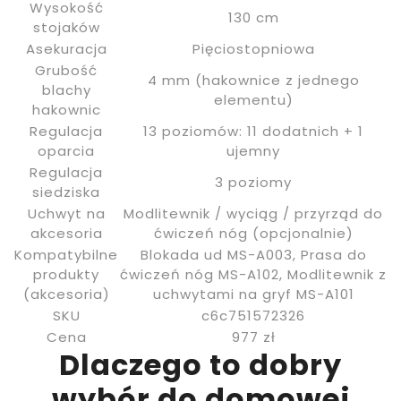
Wysokość
130 cm
stojaków
Asekuracja
Pięciostopniowa
Grubość
4 mm (hakownice z jednego
blachy
elementu)
hakownic
Regulacja
13 poziomów: 11 dodatnich + 1
oparcia
ujemny
Regulacja
3 poziomy
siedziska
Uchwyt na
Modlitewnik / wyciąg / przyrząd do
akcesoria
ćwiczeń nóg (opcjonalnie)
Kompatybilne
Blokada ud MS-A003, Prasa do
produkty
ćwiczeń nóg MS-A102, Modlitewnik z
(akcesoria)
uchwytami na gryf MS-A101
SKU
c6c751572326
Cena
977 zł
Dlaczego to dobry
wybór do domowej