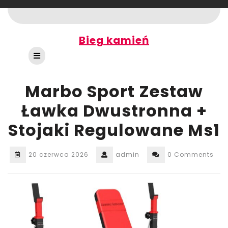
Skip
to
content
Bieg kamień
Open
Button
Marbo Sport Zestaw
Ławka Dwustronna +
Stojaki Regulowane Ms1
20 czerwca 2026
admin
0 Comments