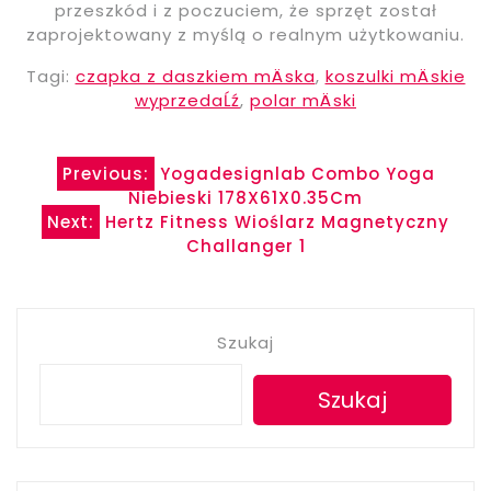
przeszkód i z poczuciem, że sprzęt został
zaprojektowany z myślą o realnym użytkowaniu.
Tagi:
czapka z daszkiem mÄska
,
koszulki mÄskie
wyprzedaĹź
,
polar mÄski
Nawigacja
Previous:
Yogadesignlab Combo Yoga
Niebieski 178X61X0.35Cm
wpisu
Next:
Hertz Fitness Wioślarz Magnetyczny
Challanger 1
Szukaj
Szukaj