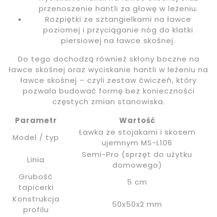
przenoszenie hantli za głowę w leżeniu.
Rozpiętki ze sztangielkami na ławce
poziomej i przyciąganie nóg do klatki
piersiowej na ławce skośnej.
Do tego dochodzą również skłony boczne na
ławce skośnej oraz wyciskanie hantli w leżeniu na
ławce skośnej – czyli zestaw ćwiczeń, który
pozwala budować formę bez konieczności
częstych zmian stanowiska.
Parametr
Wartość
Ławka ze stojakami i skosem
Model / typ
ujemnym MS-L106
Semi-Pro (sprzęt do użytku
Linia
domowego)
Grubość
5 cm
tapicerki
Konstrukcja
50x50x2 mm
profilu