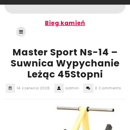
Skip
to
content
Bieg kamień
Open
Button
Master Sport Ns-14 –
Suwnica Wypychanie
Leżąc 45Stopni
14 czerwca 2026
admin
0 Comments