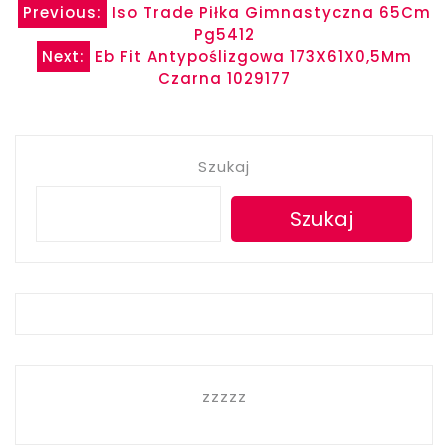
Nawigacja
Previous:
Iso Trade Piłka Gimnastyczna 65Cm
Pg5412
wpisu
Next:
Eb Fit Antypoślizgowa 173X61X0,5Mm
Czarna 1029177
Szukaj
Szukaj
zzzzz