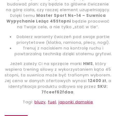
budować plan: czy będzie to główne ćwiczenie
na górę ciała, czy raczej element uzupełniający.
Dzięki temu
Master Sport Ns-14 – Suwnica
Wypychanie Leżąc 45Stopni
będzie pracować
na Twoje cele, a nie tylko „stać w tle”.
Dobierz warianty ćwiczeń pod swoje partie
priorytetowe (klatka, ramiona, plecy, nogi).
Trenuj z naciskiem na kontrolę ruchu i
powtarzalną technikę dzięki stałemu gryfowi.
Jeżeli zależy Ci na sprzęcie marki
HMS
, który
wspiera trening siłowy z wykorzystaniem kąta 45
stopni, ta suwnica może być trafionym wyborem.
Jej cena w danych ofertowych wynosi
12400 zł
, a
identyfikacja produktu odbywa się przez
SKU:
7fceef62fdaa
.
Tagi:
bluzy
,
fuel
,
japonki damskie