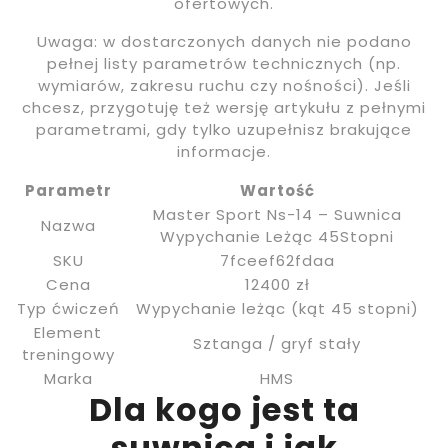
ofertowych.
Uwaga: w dostarczonych danych nie podano
pełnej listy parametrów technicznych (np.
wymiarów, zakresu ruchu czy nośności). Jeśli
chcesz, przygotuję też wersję artykułu z pełnymi
parametrami, gdy tylko uzupełnisz brakujące
informacje.
Parametr
Wartość
Master Sport Ns-14 – Suwnica
Nazwa
Wypychanie Leżąc 45Stopni
SKU
7fceef62fdaa
Cena
12400 zł
Typ ćwiczeń
Wypychanie leżąc (kąt 45 stopni)
Element
Sztanga / gryf stały
treningowy
Marka
HMS
Dla kogo jest ta
suwnica i jak