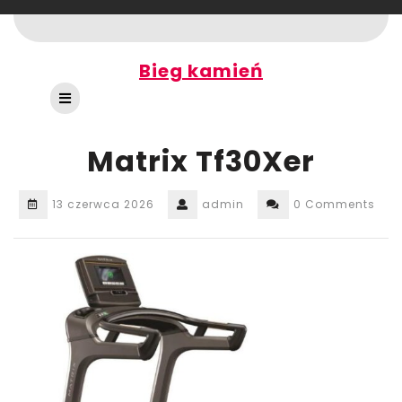
Skip
to
content
Bieg kamień
Open
Button
Matrix Tf30Xer
13 czerwca 2026
admin
0 Comments