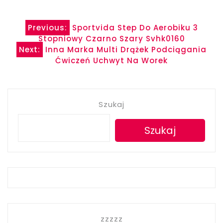
Nawigacja
Previous:
Sportvida Step Do Aerobiku 3
Stopniowy Czarno Szary Svhk0160
wpisu
Next:
Inna Marka Multi Drążek Podciągania
Ćwiczeń Uchwyt Na Worek
Szukaj
Szukaj
zzzzz