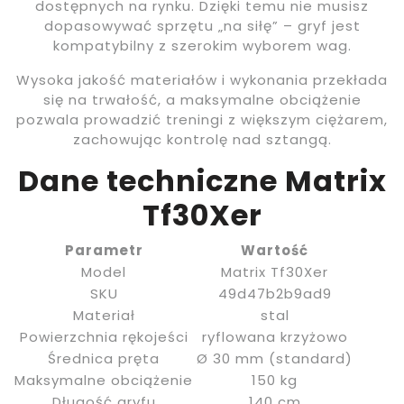
dostępnych na rynku. Dzięki temu nie musisz
dopasowywać sprzętu „na siłę” – gryf jest
kompatybilny z szerokim wyborem wag.
Wysoka jakość materiałów i wykonania przekłada
się na trwałość, a maksymalne obciążenie
pozwala prowadzić treningi z większym ciężarem,
zachowując kontrolę nad sztangą.
Dane techniczne Matrix
Tf30Xer
Parametr
Wartość
Model
Matrix Tf30Xer
SKU
49d47b2b9ad9
Materiał
stal
Powierzchnia rękojeści
ryflowana krzyżowo
Średnica pręta
Ø 30 mm (standard)
Maksymalne obciążenie
150 kg
Długość gryfu
140 cm