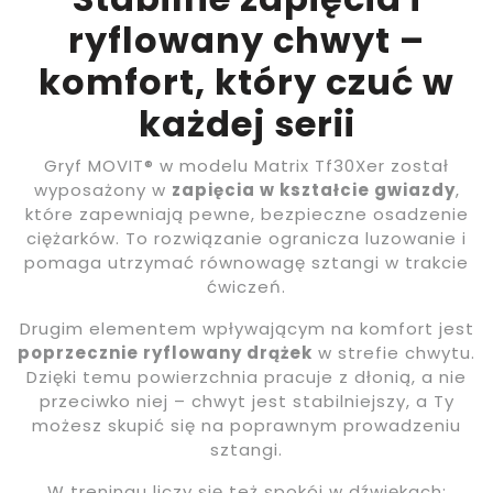
ryflowany chwyt –
komfort, który czuć w
każdej serii
Gryf MOVIT® w modelu Matrix Tf30Xer został
wyposażony w
zapięcia w kształcie gwiazdy
,
które zapewniają pewne, bezpieczne osadzenie
ciężarków. To rozwiązanie ogranicza luzowanie i
pomaga utrzymać równowagę sztangi w trakcie
ćwiczeń.
Drugim elementem wpływającym na komfort jest
poprzecznie ryflowany drążek
w strefie chwytu.
Dzięki temu powierzchnia pracuje z dłonią, a nie
przeciwko niej – chwyt jest stabilniejszy, a Ty
możesz skupić się na poprawnym prowadzeniu
sztangi.
W treningu liczy się też spokój w dźwiękach: