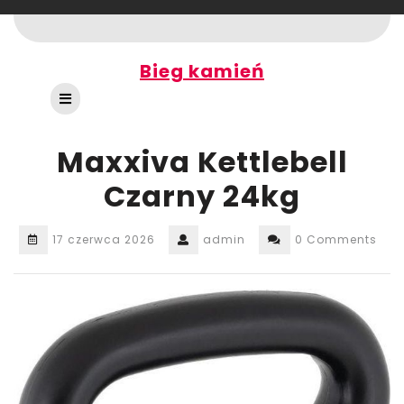
Skip
to
content
Bieg kamień
Open
Button
Maxxiva Kettlebell
Czarny 24kg
17 czerwca 2026
admin
0 Comments