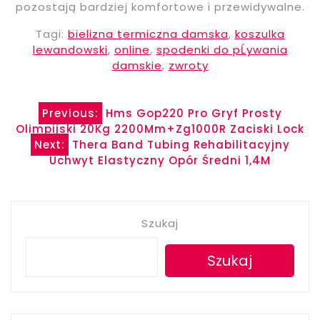
pozostają bardziej komfortowe i przewidywalne.
Tagi:
bielizna termiczna damska
,
koszulka
lewandowski
,
online
,
spodenki do pĹywania
damskie
,
zwroty
Nawigacja
Previous:
Hms Gop220 Pro Gryf Prosty
Olimpijski 20Kg 2200Mm+Zg1000R Zaciski Lock
wpisu
Next:
Thera Band Tubing Rehabilitacyjny
Uchwyt Elastyczny Opór Średni 1,4M
Szukaj
Szukaj