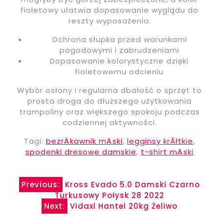
fioletowy ułatwia dopasowanie wyglądu do
reszty wyposażenia.
Ochrona słupka przed warunkami
pogodowymi i zabrudzeniami
Dopasowanie kolorystyczne dzięki
fioletowemu odcieniu
Wybór osłony i regularna dbałość o sprzęt to
prosta droga do dłuższego użytkowania
trampoliny oraz większego spokoju podczas
codziennej aktywności.
Tagi:
bezrÄkawnik mÄski
,
legginsy krĂłtkie
,
spodenki dresowe damskie
,
t-shirt mÄski
Nawigacja
Previous:
Kross Evado 5.0 Damski Czarno
Turkusowy Połysk 28 2022
wpisu
Next:
Vidaxl Hantel 20kg Żeliwo