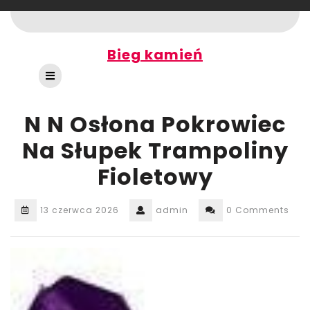
Skip
to
content
Bieg kamień
Open
Button
N N Osłona Pokrowiec
Na Słupek Trampoliny
Fioletowy
13 czerwca 2026
admin
0 Comments