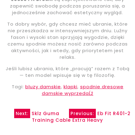
zapewnić swobodę podczas poruszania się, a
jednocześnie zachować estetyczny wygląd.
To dobry wybór, gdy chcesz mieć ubranie, które
nie przeszkadza w intensywniejszym dniu. Luźny
fason i wysoki stan sprzyjają wygodzie, dzięki
czemu spodnie możesz nosić zarówno podczas
aktywności, jak i wtedy, gdy priorytetem jest
relaks.
Jeśli lubisz ubrania, które „pracują” razem z Tobą
— ten model wpisuje się w tę filozofię.
Tagi:
bluzy damskie
,
klapki
,
spodnie dresowe
damskie wyprzedaĹź
Nawigacja
Next:
Sklz Guma
Previous:
Eb Fit R401-2
Training Cable Extra Heavy
wpisu