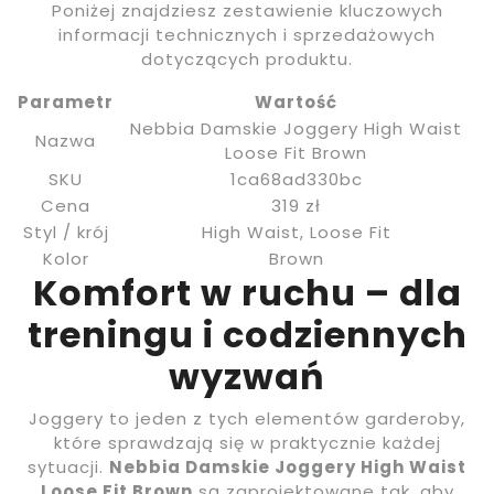
Poniżej znajdziesz zestawienie kluczowych
informacji technicznych i sprzedażowych
dotyczących produktu.
Parametr
Wartość
Nebbia Damskie Joggery High Waist
Nazwa
Loose Fit Brown
SKU
1ca68ad330bc
Cena
319 zł
Styl / krój
High Waist, Loose Fit
Kolor
Brown
Komfort w ruchu – dla
treningu i codziennych
wyzwań
Joggery to jeden z tych elementów garderoby,
które sprawdzają się w praktycznie każdej
sytuacji.
Nebbia Damskie Joggery High Waist
Loose Fit Brown
są zaprojektowane tak, aby