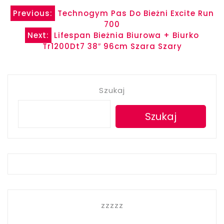
Nawigacja
Previous:
Technogym Pas Do Bieżni Excite Run
700
wpisu
Next:
Lifespan Bieżnia Biurowa + Biurko
Tr1200Dt7 38″ 96cm Szara Szary
Szukaj
Szukaj
zzzzz