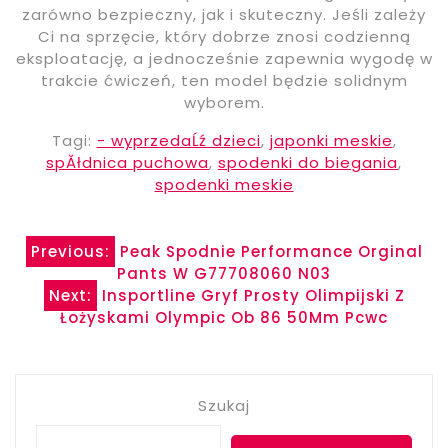
zarówno bezpieczny, jak i skuteczny. Jeśli zależy
Ci na sprzęcie, który dobrze znosi codzienną
eksploatację, a jednocześnie zapewnia wygodę w
trakcie ćwiczeń, ten model będzie solidnym
wyborem.
Tagi:
- wyprzedaĹź dzieci
,
japonki meskie
,
spĂłdnica puchowa
,
spodenki do biegania
,
spodenki meskie
Nawigacja
Previous:
Peak Spodnie Performance Orginal
Pants W G77708060 N03
wpisu
Next:
Insportline Gryf Prosty Olimpijski Z
Łożyskami Olympic Ob 86 50Mm Pcwc
Szukaj