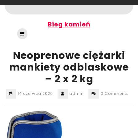
Skip
to
content
Bieg kamień
Open
Button
Neoprenowe ciężarki
mankiety odblaskowe
– 2 x 2 kg
14 czerwca 2026
admin
0 Comments