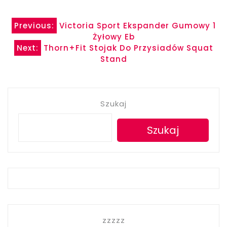
Nawigacja
Previous:
Victoria Sport Ekspander Gumowy 1
Żyłowy Eb
wpisu
Next:
Thorn+Fit Stojak Do Przysiadów Squat
Stand
Szukaj
Szukaj
zzzzz