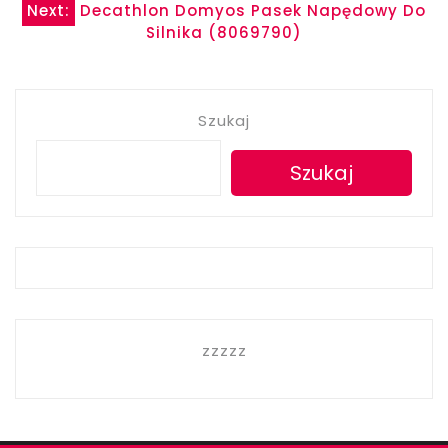
wpisu
Next:
Decathlon Domyos Pasek Napędowy Do
Silnika (8069790)
Szukaj
Szukaj
zzzzz