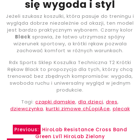
się wygoda i styl
Jeżeli szukasz koszulki, która pasuje do treningu i
wygląda dobrze niezależnie od okazji, ten model
jest bardzo praktycznym wyborem. Czarny kolor
Black
sprawia, że łatwo utrzymasz spójny
wizerunek sportowy, a krótki rękaw pozwala
zachować komfort w różnych warunkach.
Rdx Sports Sklep Koszulka Techniczna T2 Krótki
Rękaw Black to propozycja dla tych, którzy chcą
trenować bez zbędnych kompromisów: wygoda,
swoboda ruchu i uniwersalny wygląd w jednym
produkcie.
Tagi:
czapki damskie
,
dla dzieci
,
dres
,
dziewczynka
,
kurtki zimowe chĹopiÄce
,
plecak
Nawigacja
Previous:
HiroLab Resistance Cross Band
Green Lvl1 HiroLab Zielony