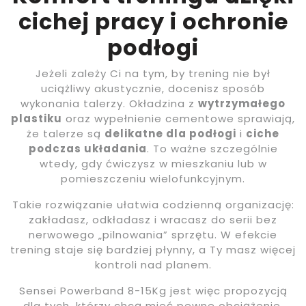
cichej pracy i ochronie
podłogi
Jeżeli zależy Ci na tym, by trening nie był
uciążliwy akustycznie, docenisz sposób
wykonania talerzy. Okładzina z
wytrzymałego
plastiku
oraz wypełnienie cementowe sprawiają,
że talerze są
delikatne dla podłogi
i
ciche
podczas układania
. To ważne szczególnie
wtedy, gdy ćwiczysz w mieszkaniu lub w
pomieszczeniu wielofunkcyjnym.
Takie rozwiązanie ułatwia codzienną organizację:
zakładasz, odkładasz i wracasz do serii bez
nerwowego „pilnowania” sprzętu. W efekcie
trening staje się bardziej płynny, a Ty masz więcej
kontroli nad planem.
Sensei Powerband 8-15Kg jest więc propozycją
dla tych, którzy chcą mieć pewne obciążenie,