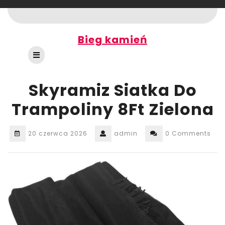
Skip
to
content
Bieg kamień
Open
Button
Skyramiz Siatka Do
Trampoliny 8Ft Zielona
20 czerwca 2026
admin
0 Comments