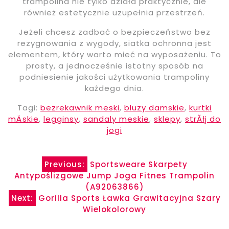
trampolina nie tylko działa praktycznie, ale
również estetycznie uzupełnia przestrzeń.
Jeżeli chcesz zadbać o bezpieczeństwo bez
rezygnowania z wygody, siatka ochronna jest
elementem, który warto mieć na wyposażeniu. To
prosty, a jednocześnie istotny sposób na
podniesienie jakości użytkowania trampoliny
każdego dnia.
Tagi:
bezrekawnik meski
,
bluzy damskie
,
kurtki
mÄskie
,
legginsy
,
sandaly meskie
,
sklepy
,
strĂłj do
jogi
Nawigacja
Previous:
Sportsweare Skarpety
Antypoślizgowe Jump Joga Fitnes Trampolin
wpisu
(A92063866)
Next:
Gorilla Sports Ławka Grawitacyjna Szary
Wielokolorowy