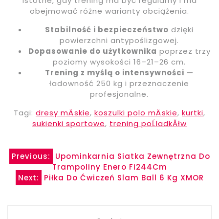
istotne, gdy trening ma być regularny i ma
obejmować różne warianty obciążenia.
Stabilność i bezpieczeństwo
dzięki
powierzchni antypoślizgowej.
Dopasowanie do użytkownika
poprzez trzy
poziomy wysokości 16–21–26 cm.
Trening z myślą o intensywności
—
ładowność 250 kg i przeznaczenie
profesjonalne.
Tagi:
dresy mÄskie
,
koszulki polo mÄskie
,
kurtki
,
sukienki sportowe
,
trening poĹladkĂłw
Nawigacja
Previous:
Upominkarnia Siatka Zewnętrzna Do
Trampoliny Enero Fi244Cm
wpisu
Next:
Piłka Do Ćwiczeń Slam Ball 6 Kg XMOR