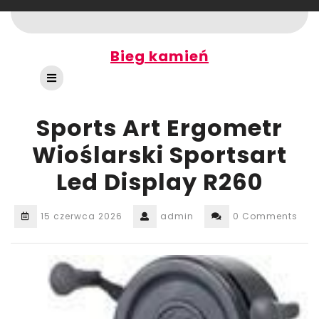
Skip
to
content
Bieg kamień
Open
Button
Sports Art Ergometr
Wioślarski Sportsart
Led Display R260
15 czerwca 2026
admin
0 Comments