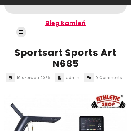
Skip
to
content
Bieg kamień
Open
Button
Sportsart Sports Art
N685
16 czerwca 2026
admin
0 Comments