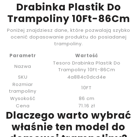
Drabinka Plastik Do
Trampoliny 10Ft-86Cm
Poniżej znajdziesz dane, które pozwalają szybko
ocenić dopasowanie produktu do posiadanej
trampoliny.
Parametr
Wartość
Tesoro Drabinka Plastik Do
Nazwa
Trampoliny 10Ft-86Cm
SKU
4a884c0dcd4e
Rozmiar
10FT
trampoliny
Wysokość
86 cm
Cena
71.16 zł
Dlaczego warto wybrać
właśnie ten model do