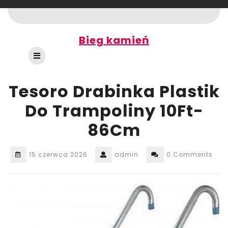
Skip
to
content
Bieg kamień
Open
Button
Tesoro Drabinka Plastik
Do Trampoliny 10Ft-
86Cm
15 czerwca 2026
admin
0 Comments