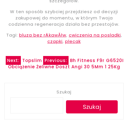
szczegółów.
W ten sposób szybciej przejdziesz od decyzji
zakupowej do momentu, w którym Twoja
codzienna regeneracja działa bez przestojów.
Tagi:
bluza bez rÄkawĂłw
,
cwiczenia na posladki
,
czapki
,
plecak
Nawigacja
Next:
Topslim
Previous:
Bh Fitness F9r G6520I
Obciążenie Żeliwne Doszt Angi 30 5Mm 1 25Kg
wpisu
Szukaj
Szukaj