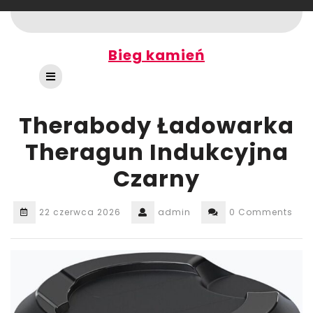
Skip
to
content
Bieg kamień
Open
Button
Therabody Ładowarka
Theragun Indukcyjna
Czarny
22 czerwca 2026
admin
0 Comments