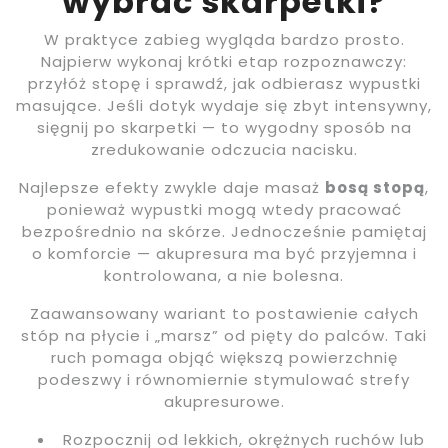
wybrać skarpetki?
W praktyce zabieg wygląda bardzo prosto.
Najpierw wykonaj krótki etap rozpoznawczy:
przyłóż stopę i sprawdź, jak odbierasz wypustki
masujące. Jeśli dotyk wydaje się zbyt intensywny,
sięgnij po skarpetki — to wygodny sposób na
zredukowanie odczucia nacisku.
Najlepsze efekty zwykle daje masaż
bosą stopą
,
ponieważ wypustki mogą wtedy pracować
bezpośrednio na skórze. Jednocześnie pamiętaj
o komforcie — akupresura ma być przyjemna i
kontrolowana, a nie bolesna.
Zaawansowany wariant to postawienie całych
stóp na płycie i „marsz” od pięty do palców. Taki
ruch pomaga objąć większą powierzchnię
podeszwy i równomiernie stymulować strefy
akupresurowe.
Rozpocznij od lekkich, okrężnych ruchów lub