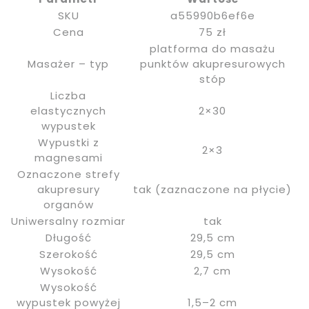
SKU
a55990b6ef6e
Cena
75 zł
platforma do masażu
Masażer – typ
punktów akupresurowych
stóp
Liczba
elastycznych
2×30
wypustek
Wypustki z
2×3
magnesami
Oznaczone strefy
akupresury
tak (zaznaczone na płycie)
organów
Uniwersalny rozmiar
tak
Długość
29,5 cm
Szerokość
29,5 cm
Wysokość
2,7 cm
Wysokość
wypustek powyżej
1,5–2 cm