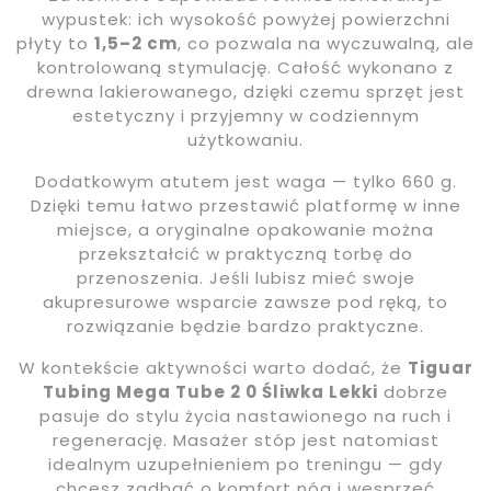
wypustek: ich wysokość powyżej powierzchni
płyty to
1,5–2 cm
, co pozwala na wyczuwalną, ale
kontrolowaną stymulację. Całość wykonano z
drewna lakierowanego, dzięki czemu sprzęt jest
estetyczny i przyjemny w codziennym
użytkowaniu.
Dodatkowym atutem jest waga — tylko 660 g.
Dzięki temu łatwo przestawić platformę w inne
miejsce, a oryginalne opakowanie można
przekształcić w praktyczną torbę do
przenoszenia. Jeśli lubisz mieć swoje
akupresurowe wsparcie zawsze pod ręką, to
rozwiązanie będzie bardzo praktyczne.
W kontekście aktywności warto dodać, że
Tiguar
Tubing Mega Tube 2 0 Śliwka Lekki
dobrze
pasuje do stylu życia nastawionego na ruch i
regenerację. Masażer stóp jest natomiast
idealnym uzupełnieniem po treningu — gdy
chcesz zadbać o komfort nóg i wesprzeć