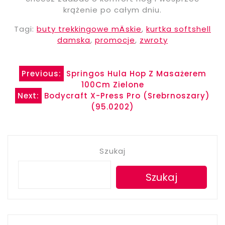
krążenie po całym dniu.
Tagi:
buty trekkingowe mÄskie
,
kurtka softshell
damska
,
promocje
,
zwroty
Nawigacja
Previous:
Springos Hula Hop Z Masażerem
100Cm Zielone
wpisu
Next:
Bodycraft X-Press Pro (Srebrnoszary)
(95.0202)
Szukaj
Szukaj