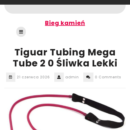
Skip
to
content
Bieg kamień
Open
Button
Tiguar Tubing Mega
Tube 2 0 Śliwka Lekki
21 czerwca 2026
admin
0 Comments