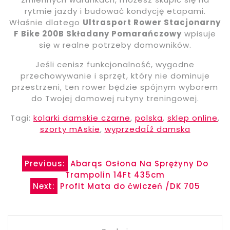
rytmie jazdy i budować kondycję etapami.
Właśnie dlatego
Ultrasport Rower Stacjonarny
F Bike 200B Składany Pomarańczowy
wpisuje
się w realne potrzeby domowników.
Jeśli cenisz funkcjonalność, wygodne
przechowywanie i sprzęt, który nie dominuje
przestrzeni, ten rower będzie spójnym wyborem
do Twojej domowej rutyny treningowej.
Tagi:
kolarki damskie czarne
,
polska
,
sklep online
,
szorty mÄskie
,
wyprzedaĹź damska
Nawigacja
Previous:
Abarqs Osłona Na Sprężyny Do
Trampolin 14Ft 435cm
wpisu
Next:
Profit Mata do ćwiczeń /DK 705