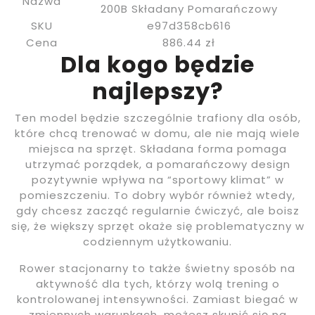
Nazwa
200B Składany Pomarańczowy
SKU
e97d358cb616
Cena
886.44 zł
Dla kogo będzie
najlepszy?
Ten model będzie szczególnie trafiony dla osób,
które chcą trenować w domu, ale nie mają wiele
miejsca na sprzęt. Składana forma pomaga
utrzymać porządek, a pomarańczowy design
pozytywnie wpływa na “sportowy klimat” w
pomieszczeniu. To dobry wybór również wtedy,
gdy chcesz zacząć regularnie ćwiczyć, ale boisz
się, że większy sprzęt okaże się problematyczny w
codziennym użytkowaniu.
Rower stacjonarny to także świetny sposób na
aktywność dla tych, którzy wolą trening o
kontrolowanej intensywności. Zamiast biegać w
zmiennych warunkach, możesz skupić się na