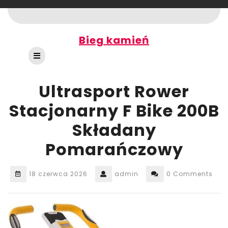
Skip
to
content
Bieg kamień
Open
Button
Ultrasport Rower
Stacjonarny F Bike 200B
Składany
Pomarańczowy
18 czerwca 2026
admin
0 Comments