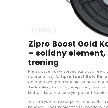
Zipro Boost Gold 
– solidny element
trening
Nie zawsze nowy sprzęt oznacza rewolu
dobrana część.
Zipro Boost Gold Kor
do poprawnego działania układu napędo
Jeśli zależy Ci na płynnej pracy i sta
korba z kołem pasowym potrafi zrobić 
W praktyce to rozwiązanie dla osób, kt
kondycji – bez konieczności wymiany ca