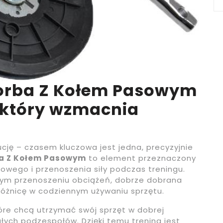
Korba Z Kołem Pasowym
, który wzmacnia
cję – czasem kluczowa jest jedna, precyzyjnie
ba Z Kołem Pasowym
to element przeznaczony
wego i przenoszenia siły podczas treningu.
bilnym przenoszeniu obciążeń, dobrze dobrana
różnicę w codziennym używaniu sprzętu.
óre chcą utrzymać swój sprzęt w dobrej
łych podzespołów. Dzięki temu trening jest