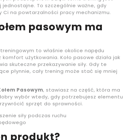
ej jednostajne. To szczególnie ważne, gdy
eży Ci na powtarzalności pracy mechanizmu.
 kołem pasowym ma
e treningowym to właśnie okolice napędu
 komfort użytkowania. Koło pasowe działa jak
wia skuteczne przekazywanie siły. Gdy te
ące płynnie, cały trening może stać się mniej
Z Kołem Pasowym
, stawiasz na część, która ma
 dobry wybór wtedy, gdy potrzebujesz elementu
zywrócić sprzęt do sprawności.
zenie siły podczas ruchu
apędowego
en produkt?