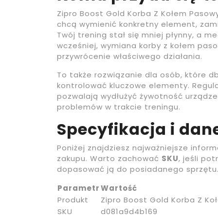
Zipro Boost Gold Korba Z Kołem Pasowy
chcą wymienić konkretny element, zami
Twój trening stał się mniej płynny, a m
wcześniej, wymiana korby z kołem pa
przywrócenie właściwego działania.
To także rozwiązanie dla osób, które d
kontrolować kluczowe elementy. Regula
pozwalają wydłużyć żywotność urządzen
problemów w trakcie treningu.
Specyfikacja i da
Poniżej znajdziesz najważniejsze infor
zakupu. Warto zachować
SKU
, jeśli p
dopasować ją do posiadanego sprzętu
Parametr
Wartość
Produkt
Zipro Boost Gold Korba Z K
SKU
d081a9d4b169