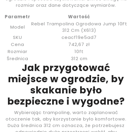
rozmiar oraz dane dotyczące wymiarów.
Parametr
Wartość
Rebel Trampolina Ogrodowa Jump 10Ft
Model
312 Cm (X613)
SKU
ceacf19e5ad7
Cena
742,67 zł
Rozmiar
10ft
Średnica
312 cm
Jak przygotować
miejsce w ogrodzie, by
skakanie było
bezpieczne i wygodne?
Wybierając trampolinę, warto zaplanować
otoczenie tak, aby korzystanie było komfortowe.
Duża średnica 312 cm oznacza, że potrzebujesz
odpowiednio dużo przestrzeni wokół, aby