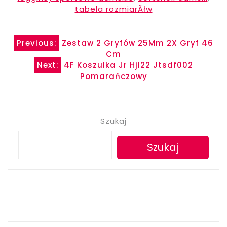
tabela rozmiarĂłw
Nawigacja
Previous:
Zestaw 2 Gryfów 25Mm 2X Gryf 46
Cm
wpisu
Next:
4F Koszulka Jr Hjl22 Jtsdf002
Pomarańczowy
Szukaj
Szukaj