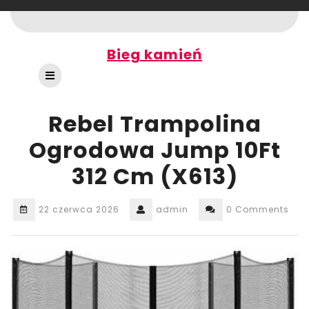
Skip
to
content
Bieg kamień
Open
Button
Rebel Trampolina
Ogrodowa Jump 10Ft
312 Cm (X613)
22 czerwca 2026
admin
0 Comments