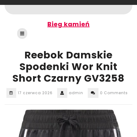
Skip
to
content
Bieg kamień
Open
Button
Reebok Damskie
Spodenki Wor Knit
Short Czarny GV3258
17 czerwca 2026
admin
0 Comments