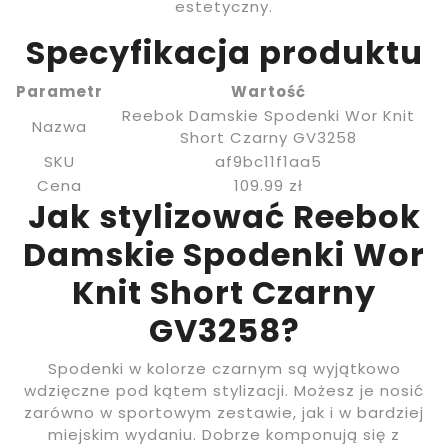
estetyczny.
Specyfikacja produktu
Parametr
Wartość
Reebok Damskie Spodenki Wor Knit
Nazwa
Short Czarny GV3258
SKU
af9bc11f1aa5
Cena
109.99 zł
Jak stylizować Reebok
Damskie Spodenki Wor
Knit Short Czarny
GV3258?
Spodenki w kolorze czarnym są wyjątkowo
wdzięczne pod kątem stylizacji. Możesz je nosić
zarówno w sportowym zestawie, jak i w bardziej
miejskim wydaniu. Dobrze komponują się z