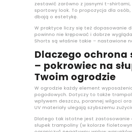
zestawić zarówno z jasnymi t-shirtami, 
sportowy look. To propozycja dla osób, 
dbają o estetykę.
W praktyce liczy się też dopasowanie do
powinno nie krępować i dobrze wyglądać
Shorts są właśnie takie – nastawione n
Dlaczego ochrona 
– pokrowiec na sł
Twoim ogrodzie
W ogrodzie każdy element wyposażenia 
pogodowych. Dotyczy to także trampoli
wpływem deszczu, porannej wilgoci ora
UV materiały ulegają szybszemu zużyciu
Dlatego tak istotne jest zastosowanie
słupek trampoliny (w kolorze fioletow
ograniczyć negatywny wpływ warunków 