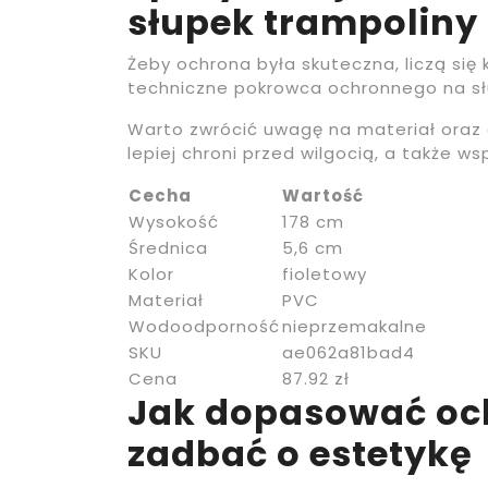
słupek trampoliny
Żeby ochrona była skuteczna, liczą się
techniczne pokrowca ochronnego na sł
Warto zwrócić uwagę na materiał oraz
lepiej chroni przed wilgocią, a także w
Cecha
Wartość
Wysokość
178 cm
Średnica
5,6 cm
Kolor
fioletowy
Materiał
PVC
Wodoodporność
nieprzemakalne
SKU
ae062a81bad4
Cena
87.92 zł
Jak dopasować och
zadbać o estetykę