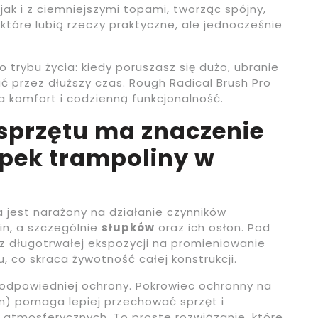
jak i z ciemniejszymi topami, tworząc spójny,
które lubią rzeczy praktyczne, ale jednocześnie
 trybu życia: kiedy poruszasz się dużo, ubranie
 przez dłuższy czas. Rough Radical Brush Pro
a komfort i codzienną funkcjonalność.
sprzętu ma znaczenie
upek trampoliny w
jest narażony na działanie czynników
n, a szczególnie
słupków
oraz ich osłon. Pod
z długotrwałej ekspozycji na promieniowanie
, co skraca żywotność całej konstrukcji.
 odpowiedniej ochrony. Pokrowiec ochronny na
ym) pomaga lepiej przechować sprzęt i
atmosferycznych. To proste rozwiązanie, które