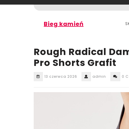
Skip
to
content
Bieg kamień
S
Rough Radical Dam
Pro Shorts Grafit
13 czerwca 2026
admin
0 