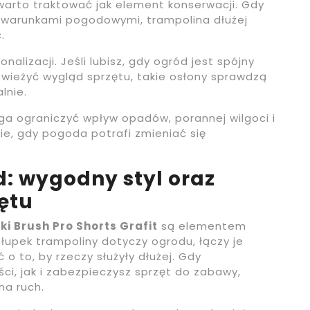
warto traktować jak element konserwacji. Gdy
d warunkami pogodowymi, trampolina dłużej
.
nalizacji. Jeśli lubisz, gdy ogród jest spójny
świeżyć wygląd sprzętu, takie osłony sprawdzą
lnie.
 ograniczyć wpływ opadów, porannej wilgoci i
nie, gdy pogoda potrafi zmieniać się
d: wygodny styl oraz
ętu
i Brush Pro Shorts Grafit
są elementem
łupek trampoliny dotyczy ogrodu, łączy je
 o to, by rzeczy służyły dłużej. Gdy
ci, jak i zabezpieczysz sprzęt do zabawy,
na ruch.