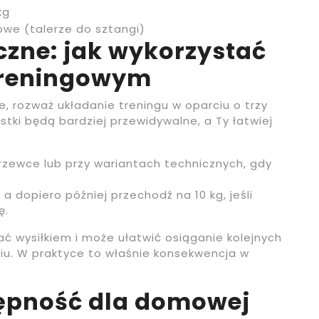
kg
we (talerze do sztangi)
zne: jak wykorzystać
treningowym
e, rozważ układanie treningu w oparciu o trzy
tki będą bardziej przewidywalne, a Ty łatwiej
grzewce lub przy wariantach technicznych, gdy
a dopiero później przechodź na 10 kg, jeśli
ę.
ać wysiłkiem i może ułatwić osiąganie kolejnych
iu. W praktyce to właśnie konsekwencja w
tępność dla domowej