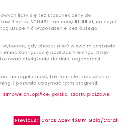
wych liczy się też stosunek ceny do
estaw 3 sztuk SCH4611 ma cenę
61.99 zł
, co czyni
 chcą uzupełnić wyposażenie bez dużego
ym wyborem, gdy chcesz mieć w swoim zestawie
ieniać konfigurację podczas treningu. Dzięki
osować obciążenie do dnia, regeneracji i
kiem na regularność, taki komplet obciążenia
ngi i pozwala utrzymać rytm progresji.
ki zimowe chĹopiÄce
,
polska
,
szorty plaĹźowe
Previous:
Coros Apex 42Mm Gold/Coral