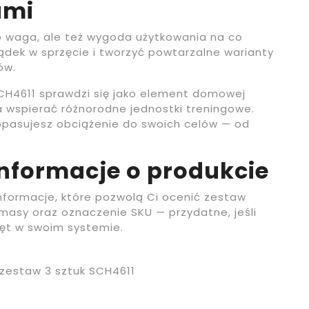
ami
lko waga, ale też wygoda użytkowania na co
dek w sprzęcie i tworzyć powtarzalne warianty
ów.
SCH4611 sprawdzi się jako element domowej
a wspierać różnorodne jednostki treningowe.
opasujesz obciążenie do swoich celów — od
informacje o produkcie
informacje, które pozwolą Ci ocenić zestaw
asy oraz oznaczenie SKU — przydatne, jeśli
zęt w swoim systemie.
 zestaw 3 sztuk SCH4611