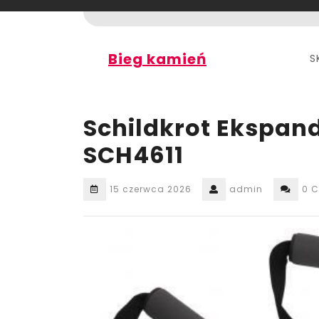
Skip
to
content
Bieg kamień
S
Schildkrot Ekspand
SCH4611
15 czerwca 2026
admin
0 