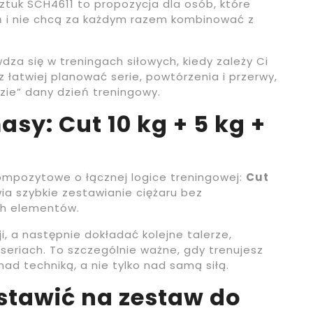
ztuk SCH4611 to propozycja dla osób, które
ń i nie chcą za każdym razem kombinować z
dza się w treningach siłowych, kiedy zależy Ci
z łatwiej planować serie, powtórzenia i przerwy,
dzie” dany dzień treningowy.
sy: Cut 10 kg + 5 kg +
ompozytowe o łącznej logice treningowej:
Cut
wia szybkie zestawianie ciężaru bez
ch elementów.
i, a następnie dokładać kolejne talerze,
seriach. To szczególnie ważne, gdy trenujesz
ad techniką, a nie tylko nad samą siłą.
stawić na zestaw do