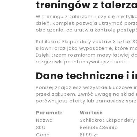
treningów z talerz
W treningu z talerzami liczy się nie ty
dzień. Komplet pozwala utrzymać porzą
obciążenia, co ułatwia kontrolę postęp
Schildkrot Ekspandery zestaw 3 sztuk 
siłowni oraz jako wyposażenie, które m
Dzięki trzem rozmiarom masy łatwiej d
rozgrzewki po intensywniejsze serie.
Dane techniczne i 
Poniżej znajdziesz wszystkie kluczowe 
przed zakupem. Zwróć uwagę na skład m
porównujesz oferty lub zamawiasz spr
Parametr
Wartość
Nazwa
Schildkrot Ekspandery
SKU
8e668543e99b
Cena
61.99 zł