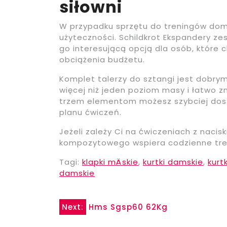
siłowni
W przypadku sprzętu do treningów domo
użyteczności. Schildkrot Ekspandery z
go interesującą opcją dla osób, które
obciążenia budżetu.
Komplet talerzy do sztangi jest dobr
więcej niż jeden poziom masy i łatwo zm
trzem elementom możesz szybciej dost
planu ćwiczeń.
Jeżeli zależy Ci na ćwiczeniach z nacis
kompozytowego wspiera codzienne treni
Tagi:
klapki mÄskie
,
kurtki damskie
,
kurt
damskie
Nawigacja
Next:
Hms Sgsp60 62Kg