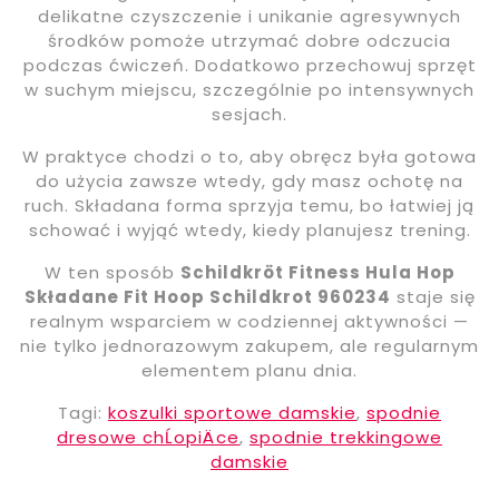
delikatne czyszczenie i unikanie agresywnych
środków pomoże utrzymać dobre odczucia
podczas ćwiczeń. Dodatkowo przechowuj sprzęt
w suchym miejscu, szczególnie po intensywnych
sesjach.
W praktyce chodzi o to, aby obręcz była gotowa
do użycia zawsze wtedy, gdy masz ochotę na
ruch. Składana forma sprzyja temu, bo łatwiej ją
schować i wyjąć wtedy, kiedy planujesz trening.
W ten sposób
Schildkröt Fitness Hula Hop
Składane Fit Hoop Schildkrot 960234
staje się
realnym wsparciem w codziennej aktywności —
nie tylko jednorazowym zakupem, ale regularnym
elementem planu dnia.
Tagi:
koszulki sportowe damskie
,
spodnie
dresowe chĹopiÄce
,
spodnie trekkingowe
damskie