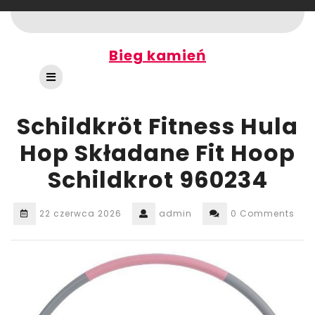
Skip
to
content
Bieg kamień
Open
Button
Schildkröt Fitness Hula
Hop Składane Fit Hoop
Schildkrot 960234
22 czerwca 2026
admin
0 Comments