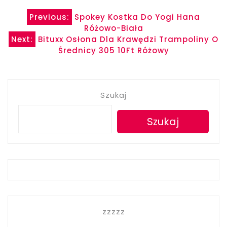
Nawigacja
Previous:
Spokey Kostka Do Yogi Hana
Różowo-Biała
wpisu
Next:
Bituxx Osłona Dla Krawędzi Trampoliny O
Średnicy 305 10Ft Różowy
Szukaj
Szukaj
zzzzz