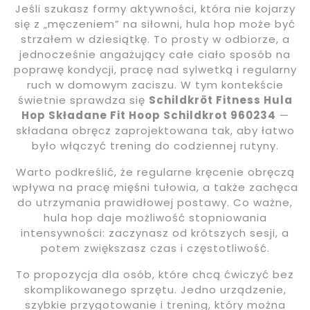
Jeśli szukasz formy aktywności, która nie kojarzy
się z „męczeniem” na siłowni, hula hop może być
strzałem w dziesiątkę. To prosty w odbiorze, a
jednocześnie angażujący całe ciało sposób na
poprawę kondycji, pracę nad sylwetką i regularny
ruch w domowym zaciszu. W tym kontekście
świetnie sprawdza się
Schildkröt Fitness Hula
Hop Składane Fit Hoop Schildkrot 960234
—
składana obręcz zaprojektowana tak, aby łatwo
było włączyć trening do codziennej rutyny.
Warto podkreślić, że regularne kręcenie obręczą
wpływa na pracę mięśni tułowia, a także zachęca
do utrzymania prawidłowej postawy. Co ważne,
hula hop daje możliwość stopniowania
intensywności: zaczynasz od krótszych sesji, a
potem zwiększasz czas i częstotliwość.
To propozycja dla osób, które chcą ćwiczyć bez
skomplikowanego sprzętu. Jedno urządzenie,
szybkie przygotowanie i trening, który można