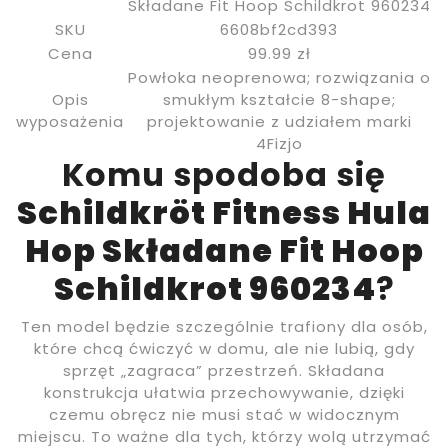
Składane Fit Hoop Schildkrot 960234
SKU
6608bf2cd393
Cena
99.99 zł
Powłoka neoprenowa; rozwiązania o
Opis
smukłym kształcie 8-shape;
wyposażenia
projektowanie z udziałem marki
4Fizjo
Komu spodoba się
Schildkröt Fitness Hula
Hop Składane Fit Hoop
Schildkrot 960234
?
Ten model będzie szczególnie trafiony dla osób,
które chcą ćwiczyć w domu, ale nie lubią, gdy
sprzęt „zagraca” przestrzeń. Składana
konstrukcja ułatwia przechowywanie, dzięki
czemu obręcz nie musi stać w widocznym
miejscu. To ważne dla tych, którzy wolą utrzymać