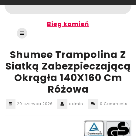
Skip
to
content
Bieg kamień
Open
Button
Shumee Trampolina Z
Siatką Zabezpieczającą
Okrągła 140X160 Cm
Różowa
20 czerwca 2026
admin
0 Comments