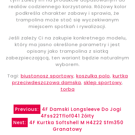
realiów codziennego korzystania. Różowy kolor
podkreśla charakter zabawy i sprawia, że
trampolina może stać się wyczekiwanym
miejscem spotkań i rywalizacji.
Jeśli zależy Ci na zakupie konkretnego modelu,
który ma jasno określone parametry i jest
opisany jako trampolina z siatką
zabezpieczającą, ten wariant będzie naturalnym
wyborem.
Tagi:
biustonosz sportowy
,
koszulka polo
,
kurtka
przeciwdeszczowa damska
,
sklep sportowy
,
torba
Nawigacja
Previous:
4F Damski Longsleeve Do Jogi
4Fss22Tflof041 Żółty
wpisu
Next:
4F Kurtka Softshell M H4Z22 Sfm350
Granatowy