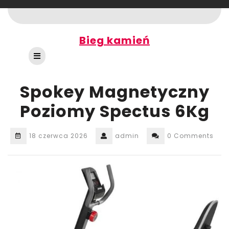
Skip
to
content
Bieg kamień
Open
Button
Spokey Magnetyczny
Poziomy Spectus 6Kg
18 czerwca 2026
admin
0 Comments