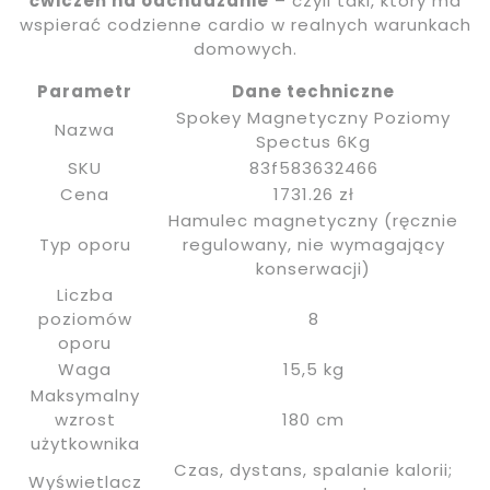
ćwiczeń na odchudzanie
– czyli taki, który ma
wspierać codzienne cardio w realnych warunkach
domowych.
Parametr
Dane techniczne
Spokey Magnetyczny Poziomy
Nazwa
Spectus 6Kg
SKU
83f583632466
Cena
1731.26 zł
Hamulec magnetyczny (ręcznie
Typ oporu
regulowany, nie wymagający
konserwacji)
Liczba
poziomów
8
oporu
Waga
15,5 kg
Maksymalny
wzrost
180 cm
użytkownika
Czas, dystans, spalanie kalorii;
Wyświetlacz