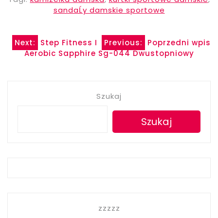
sandaĹy damskie sportowe
Nawigacja
Next:
Step Fitness I
Previous:
Poprzedni wpis
Aerobic Sapphire Sg-044 Dwustopniowy
wpisu
Szukaj
Szukaj
zzzzz