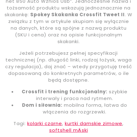
net 850 Auto Wznios Usb”. Jednocześnie nazwa i
tożsamość produktu wskazują jednoznacznie na
skakankę:
Spokey Skakanka Crossfit Tweet II
. W
związku z tym w artykule skupiam się wyłącznie
na danych, które są spójne z nazwą produktu
(SKU i cena) oraz na opisie funkcjonalnym
skakanki.
Jeżeli potrzebujesz pełnej specyfikacji
technicznej (np. długość linki, rodzaj łożysk, waga
czy regulacja), daj znać – wtedy przygotuję treść
dopasowaną do konkretnych parametrów, o ile
będą dostępne.
Crossfit i trening funkcjonalny:
szybkie
interwały i praca nad rytmem.
Dom i siłownia:
mobilna forma, łatwa do
włączenia do rozgrzewki.
Tagi:
kolarki czarne
,
kurtki damskie zimowe
,
softshell mÄski