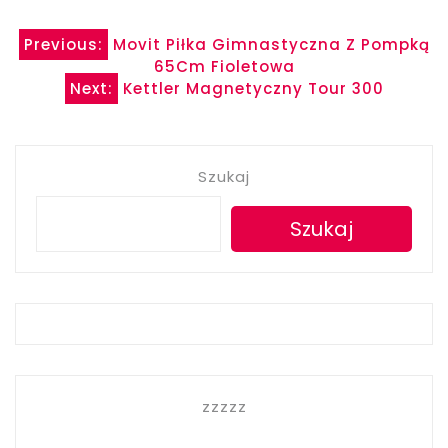
Nawigacja
Previous:
Movit Piłka Gimnastyczna Z Pompką
65Cm Fioletowa
wpisu
Next:
Kettler Magnetyczny Tour 300
Szukaj
Szukaj
zzzzz