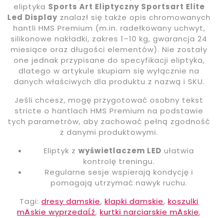
eliptyka
Sports Art Eliptyczny Sportsart Elite
Led Display
znalazł się także opis chromowanych
hantli HMS Premium (m.in. radełkowany uchwyt,
silikonowe nakładki, zakres 1–10 kg, gwarancja 24
miesiące oraz długości elementów). Nie zostały
one jednak przypisane do specyfikacji eliptyka,
dlatego w artykule skupiam się wyłącznie na
danych właściwych dla produktu z nazwą i SKU.
Jeśli chcesz, mogę przygotować osobny tekst
stricte o hantlach HMS Premium na podstawie
tych parametrów, aby zachować pełną zgodność
z danymi produktowymi.
Eliptyk z
wyświetlaczem LED
ułatwia
kontrolę treningu.
Regularne sesje wspierają kondycję i
pomagają utrzymać nawyk ruchu.
Tagi:
dresy damskie
,
klapki damskie
,
koszulki
mÄskie wyprzedaĹź
,
kurtki narciarskie mÄskie
,