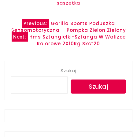
saszetka
Nawigacja
Previous:
Gorilla Sports Poduszka
Sensomotoryczna + Pompka Zielon Zielony
wpisu
Next:
Hms Sztangielki-Sztanga W Walizce
Kolorowe 2X10Kg Skct20
Szukaj
Szukaj