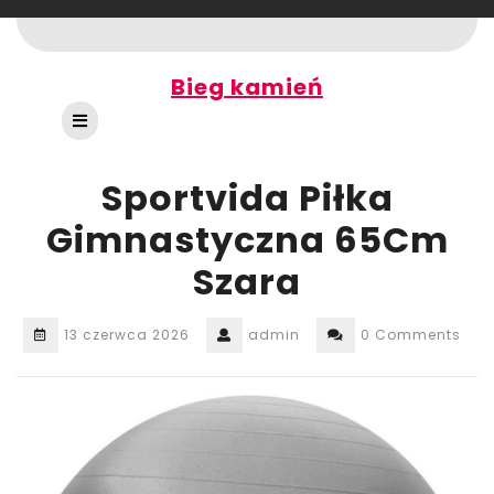
Skip
to
content
Bieg kamień
Open
Button
Sportvida Piłka
Gimnastyczna 65Cm
Szara
13 czerwca 2026
admin
0 Comments