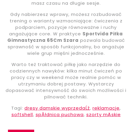
masz czasu na długie sesje.
Gdy nabierzesz wprawy, możesz rozbudować
trening o warianty wzmacniające: ćwiczenia z
podparciem, pozycje równoważne i ruchy
angażujące core. W praktyce
Sportvida Piłka
Gimnastyczna 65Cm Szara
pozwala budować
sprawność w sposób funkcjonalny, bo angażuje
wiele grup mięśni jednocześnie.
Warto też traktować piłkę jako narzędzie do
codziennych nawyków: kilka minut ćwiczeń po
pracy czy w weekend może realnie pomóc w
utrzymaniu dobrej postawy. Wystarczy
dopasować intensywność do swoich możliwości i
pilnować techniki.
Tagi:
dresy damskie wyprzedaĹź
,
reklamacje
,
softshell
,
spĂłdnica puchowa
,
szorty mÄskie