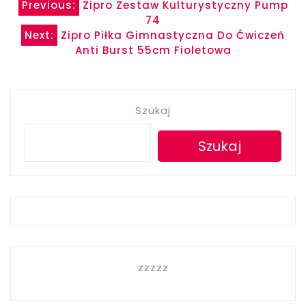
Nawigacja
Previous:
Zipro Zestaw Kulturystyczny Pump
74
wpisu
Next:
Zipro Piłka Gimnastyczna Do Ćwiczeń
Anti Burst 55cm Fioletowa
Szukaj
Szukaj
zzzzz