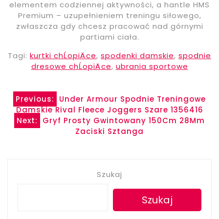
elementem codziennej aktywności, a hantle HMS
Premium – uzupełnieniem treningu siłowego,
zwłaszcza gdy chcesz pracować nad górnymi
partiami ciała.
Tagi:
kurtki chĹopiÄce
,
spodenki damskie
,
spodnie
dresowe chĹopiÄce
,
ubrania sportowe
Nawigacja
Previous:
Under Armour Spodnie Treningowe
Damskie Rival Fleece Joggers Szare 1356416
wpisu
Next:
Gryf Prosty Gwintowany 150Cm 28Mm
Zaciski Sztanga
Szukaj
Szukaj