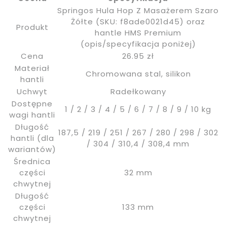
Springos Hula Hop Z Masażerem Szaro
Żółte (SKU: f8ade0021d45) oraz
Produkt
hantle HMS Premium
(opis/specyfikacja poniżej)
Cena
26.95 zł
Materiał
Chromowana stal, silikon
hantli
Uchwyt
Radełkowany
Dostępne
1 / 2 / 3 / 4 / 5 / 6 / 7 / 8 / 9 / 10 kg
wagi hantli
Długość
187,5 / 219 / 251 / 267 / 280 / 298 / 302
hantli (dla
/ 304 / 310,4 / 308,4 mm
wariantów)
Średnica
części
32 mm
chwytnej
Długość
części
133 mm
chwytnej