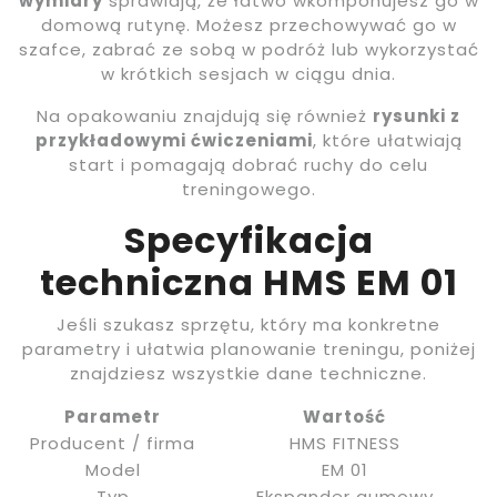
wymiary
sprawiają, że łatwo wkomponujesz go w
domową rutynę. Możesz przechowywać go w
szafce, zabrać ze sobą w podróż lub wykorzystać
w krótkich sesjach w ciągu dnia.
Na opakowaniu znajdują się również
rysunki z
przykładowymi ćwiczeniami
, które ułatwiają
start i pomagają dobrać ruchy do celu
treningowego.
Specyfikacja
techniczna HMS EM 01
Jeśli szukasz sprzętu, który ma konkretne
parametry i ułatwia planowanie treningu, poniżej
znajdziesz wszystkie dane techniczne.
Parametr
Wartość
Producent / firma
HMS FITNESS
Model
EM 01
Typ
Ekspander gumowy