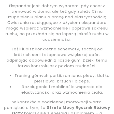
Ekspander jest dobrym wyborem, gdy chcesz
trenować w domu, ale też gdy zależy Ci na
uzupełnieniu planu o pracę nad elastycznością.
Ćwiczenia rozciągające z użyciem ekspandera
mogą wspierać wzmocnienie i poprawę zakresu
ruchu, co przekłada się na lepszą jakość ruchu w
codzienności.
Jeśli lubisz konkretne schematy, zacznij od
krótkich serii i stopniowo zwiększaj opór,
odpinając odpowiednią liczbę gum. Dzięki temu
łatwo kontrolujesz poziom trudności.
Trening górnych partii: ramiona, plecy, klatka
piersiowa, brzuch i biceps.
Rozciąganie i mobilność: wsparcie dla
elastyczności oraz wzmocnienia ciała.
W kontekście codziennej motywacji warto
pamiętać o tym, że
Strefa Mocy Ręcznik Różowy
Oczy
kojarzy się z energią i działaniem – a