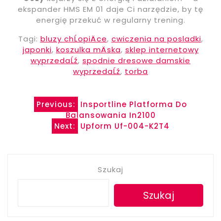
ekspander HMS EM 01 daje Ci narzędzie, by tę
energię przekuć w regularny trening.
Tagi:
bluzy chĹopiÄce
,
cwiczenia na posladki
,
japonki
,
koszulka mÄska
,
sklep internetowy
wyprzedaĹź
,
spodnie dresowe damskie
wyprzedaĹź
,
torba
Nawigacja
Previous:
Insportline Platforma Do
Balansowania In2100
wpisu
Next:
Upform Uf-004-K2T4
Szukaj
Szukaj