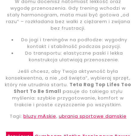
W domu docenisz natomiast lekkość oraz
wygodę przenoszenia. Gdy trening wchodzi w
stały harmonogram, mata musi być gotowa „od
razu” – rozkładana bez walki z ciężarem i zwijana
bez frustracji.
Do jogi i treningów na podłodze: wygodny
kontakt i stabilność podczas pozycji.
Do transportu: elastyczne paski i lekka
konstrukcja ułatwiają przenoszenie.
Jeśli chcesz, aby Twoja aktywność była
konsekwentna, a nie „od święta”, wybieraj sprzęt,
który nie utrudnia startu.
Teta Rag Top Lifes Too
Short To Be Small
pasuje do takiego stylu
myślenia: szybkie przygotowanie, komfort w
trakcie i proste czyszczenie po wszystkim.
Tagi:
bluzy mÄskie
,
ubrania sportowe damskie