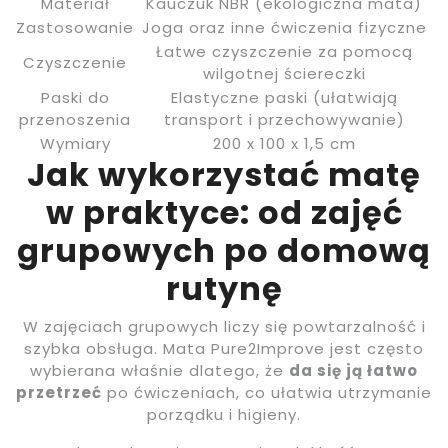
Materiał
Kauczuk NBR (ekologiczna mata)
Zastosowanie
Joga oraz inne ćwiczenia fizyczne
Łatwe czyszczenie za pomocą
Czyszczenie
wilgotnej ściereczki
Paski do
Elastyczne paski (ułatwiają
przenoszenia
transport i przechowywanie)
Wymiary
200 x 100 x 1,5 cm
Jak wykorzystać matę
w praktyce: od zajęć
grupowych po domową
rutynę
W zajęciach grupowych liczy się powtarzalność i
szybka obsługa. Mata Pure2Improve jest często
wybierana właśnie dlatego, że
da się ją łatwo
przetrzeć
po ćwiczeniach, co ułatwia utrzymanie
porządku i higieny.