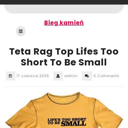
Skip
to
content
Bieg kamień
Open
Button
Teta Rag Top Lifes Too
Short To Be Small
17 czerwca 2026
admin
0 Comments