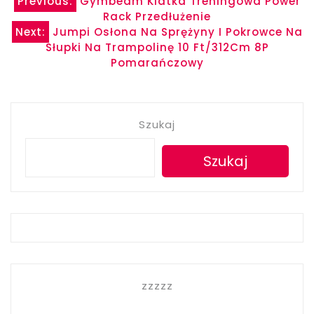
Nawigacja
Previous:
Gymbeam Klatka Treningowa Power
Rack Przedłużenie
wpisu
Next:
Jumpi Osłona Na Sprężyny I Pokrowce Na
Słupki Na Trampolinę 10 Ft/312Cm 8P
Pomarańczowy
Szukaj
Szukaj
zzzzz